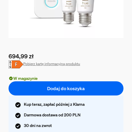
694,99 zł
Obecna cena to 694,99 zł
Pobierz kartę informacyjną produktu
W magazynie
Dodaj do koszyka
Kup teraz, zapłać później z Klarna
Darmowa dostawa od 200 PLN
30 dni na zwrot