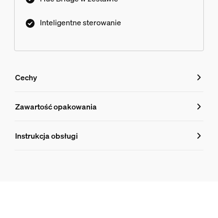
Inteligentne sterowanie
Cechy
Cechy
Zawartość opakowania
Numer produktu (EAN/UPC)
Instrukcja obsługi
8719514291492
Wymiary źródła światła
Wymiary (szer. × wys. × gł.)
60x110