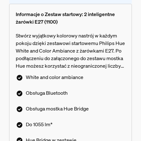
Informacje o Zestaw startowy: 2 inteligentne
żarówki E27 (1100)
Stwórz wyjątkowy kolorowy nastrój w każdym
pokoju dzięki zestawowi startowemu Philips Hue
White and Color Ambiance z żarówkami E27. Po
podłączeniu do załączonego do zestawu mostka
Hue możesz korzystać z nieograniczonej liczby
funkcji. Steruj oświetleniem za pomocą aplikacji,
White and color ambiance
głosu lub dowolnego inteligentnego akcesorium.
Obsługa Bluetooth
Obsługa mostka Hue Bridge
Do 1055 lm*
Hue Bridge w zestawie