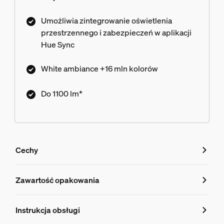
Umożliwia zintegrowanie oświetlenia
przestrzennego i zabezpieczeń w aplikacji
Hue Sync
White ambiance +16 mln kolorów
Do 1100 lm*
Cechy
Cechy
Zawartość opakowania
Numer produktu (EAN/UPC)
Instrukcja obsługi
8721103107619