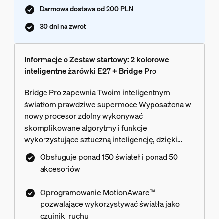
Darmowa dostawa od 200 PLN
30 dni na zwrot
Informacje o Zestaw startowy: 2 kolorowe
inteligentne żarówki E27 + Bridge Pro
Bridge Pro zapewnia Twoim inteligentnym
światłom prawdziwe supermoce Wyposażona w
nowy procesor zdolny wykonywać
skomplikowane algorytmy i funkcje
wykorzystujące sztuczną inteligencję, dzięki
czemu jest szybszy i ma znacznie większe
Obsługuje ponad 150 świateł i ponad 50
możliwości niż wcześniejsze rozwiązania. Dzięki
akcesoriów
dołączonym żarówkom White and Color
Ambiance łatwo zmienisz nastrój w każdym
Oprogramowanie MotionAware™
pokoju i stworzysz wyjątkową atmosferę.
pozwalające wykorzystywać światła jako
czujniki ruchu