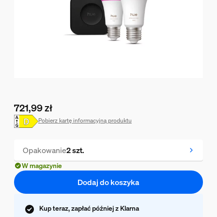
721,99 zł
Obecna cena to 721,99 zł
Pobierz kartę informacyjną produktu
Opakowanie
2 szt.
W magazynie
Dodaj do koszyka
Kup teraz, zapłać później z Klarna