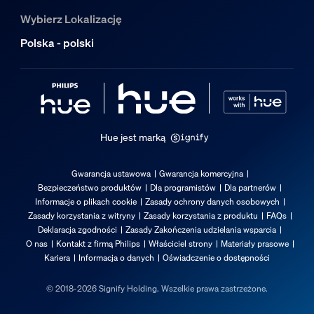
25 000
Wybierz Lokalizację
Dodatkowe funkcje/akcesoria w zestaw
Polska - polski
Odporność na warunki pogodowe
Tak
Obszar ogrodowy
Hue jest marką
Obszar ogrodowy
Ogród, Podwórko
Gwarancja ustawowa
Gwarancja komercyjna
Bezpieczeństwo produktów
Dla programistów
Dla partnerów
Różne
Informacje o plikach cookie
Zasady ochrony danych osobowych
Zasady korzystania z witryny
Zasady korzystania z produktu
FAQs
Deklaracja zgodności
Zasady Zakończenia udzielania wsparcia
Zaprojektowano z myślą o
O nas
Kontakt z firmą Philips
Właściciel strony
Materiały prasowe
Ogród, Patio
Kariera
Informacja o danych
Oświadczenie o dostępności
Typ
© 2018-2026 Signify Holding. Wszelkie prawa zastrzeżone.
Przedłużacz