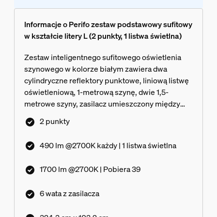
Informacje o Perifo zestaw podstawowy sufitowy
w kształcie litery L (2 punkty, 1 listwa świetlna)
Zestaw inteligentnego sufitowego oświetlenia
szynowego w kolorze białym zawiera dwa
cylindryczne reflektory punktowe, liniową listwę
oświetleniową, 1-metrową szynę, dwie 1,5-
metrowe szyny, zasilacz umieszczony między
szynami oraz złącza umożliwiające utworzenie
2 punkty
kształtu litery L skierowanej w prawo.
490 lm @2700K każdy | 1 listwa świetlna
1700 lm @2700K | Pobiera 39
6 wata z zasilacza