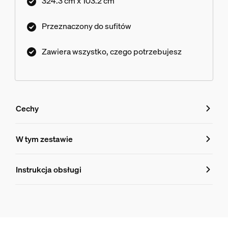
324.3 cm x 103.2 cm
Przeznaczony do sufitów
Zawiera wszystko, czego potrzebujesz
Cechy
Cechy
W tym zestawie
Numer produktu (EAN/UPC)
Instrukcja obsługi
8719514872288
Informacje o produkcie
Hue Zasilacz sufitowy Perifo 100 W 2-punktowy