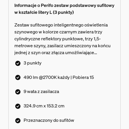
Informacje o Perifo zestaw podstawowy sufitowy
w kształcie litery L (3 punkty)
Zestaw sufitowego inteligentnego oświetlenia
szynowego w kolorze czarnym zawiera trzy
cylindryczne reflektory punktowe, trzy 1,5-
metrowe szyny, zasilacz umieszczony na końcu
jednej z szyn oraz złącza umożliwiające
utworzenie kształtu litery L skierowanej w lewo.
3 punkty
490 lm @2700K każdy | Pobiera 15
9 wata z zasilacza
324.9 cm x 153.2 cm
Przeznaczony do sufitów