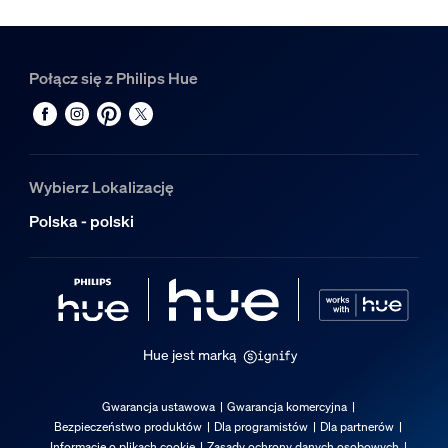
Hue White and color ambiance Cylindryczny reflektor punk
3
Hue Łącznik narożny zewnętrzny Perifo
Połącz się z Philips Hue
1
Hue Złącze proste Perifo
1
Wybierz Lokalizację
Polska - polski
Hue jest marką
Gwarancja ustawowa
Gwarancja komercyjna
Bezpieczeństwo produktów
Dla programistów
Dla partnerów
Informacje o plikach cookie
Zasady ochrony danych osobowych