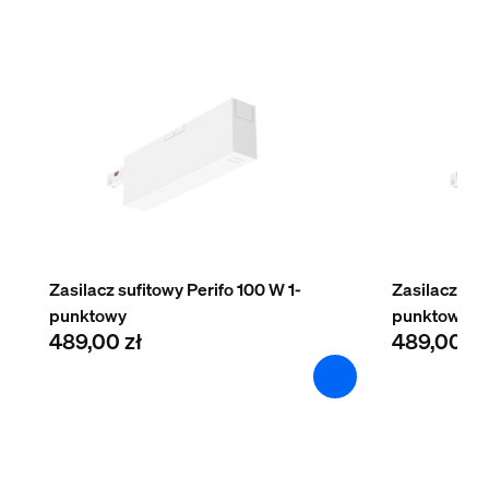
2
Zasilacz sufitowy Perifo 100 W 1-
Zasilacz suf
punktowy
punktowy
489,00 zł
489,00 zł