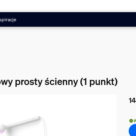
spiracje
wy prosty ścienny (1 punkt)
14
Obe
W