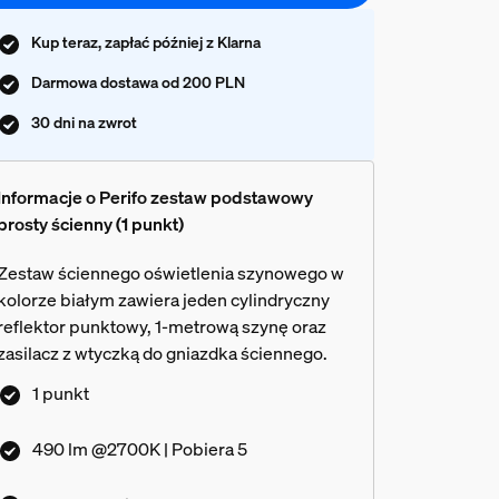
Kup teraz, zapłać później z Klarna
Darmowa dostawa od 200 PLN
30 dni na zwrot
Informacje o Perifo zestaw podstawowy
prosty ścienny (1 punkt)
Zestaw ściennego oświetlenia szynowego w
kolorze białym zawiera jeden cylindryczny
reflektor punktowy, 1-metrową szynę oraz
zasilacz z wtyczką do gniazdka ściennego.
1 punkt
490 lm @2700K | Pobiera 5