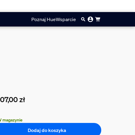
Poznaj Hue
Wsparcie
07,00 zł
cna cena to 1407,00 zł
 magazynie
Dodaj do koszyka