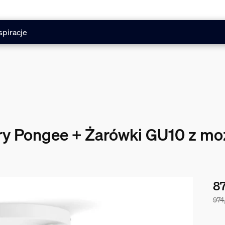
spiracje
tory Pongee + Żarówki GU10 z m
87
974
Cen