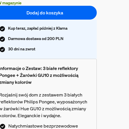
 magazynie
Dodaj do koszyka
Kup teraz, zapłać później z Klarna
Darmowa dostawa od 200 PLN
30 dni na zwrot
Informacje o Zestaw: 3 białe reflektory
Pongee + Żarówki GU10 z możliwością
zmiany kolorów
Rozjaśnij swój dom z zestawem 3 białych
reflektorów Philips Pongee, wyposażonych
w żarówki Hue GU10 z możliwością zmiany
kolorów. Eleganckie i wydajne.
Natychmiastowe bezprzewodowe