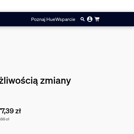
Poznaj Hue
Wsparcie
ożliwością zmiany
7,39 zł
,88 zł
a zestawu wynosi 877,39 zł, cena produktów w tym zestawie s