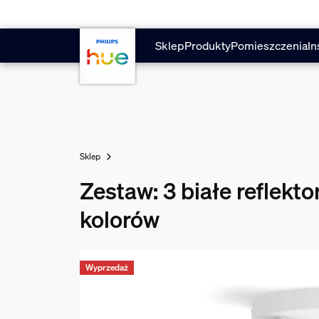
Przejdź do głównej zawartości
Sklep
Produkty
Pomieszczenia
In
Sklep
Zestaw: 3 białe reflek
kolorów
Wyprzedaż