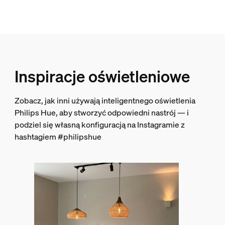
Wskaźnik oddawania barw (CRI)
≥80
Temperatura barwowa
2200-4500 K
Inspiracje oświetleniowe
Wymiary i waga opakowania
Zobacz, jak inni używają inteligentnego oświetlenia
EAN/UPC — produkt
Philips Hue, aby stworzyć odpowiedni nastrój — i
8719514411807
podziel się własną konfiguracją na Instagramie z
hashtagiem #philipshue
Waga netto
0,03 kg
Waga brutto
0,07 kg
Wysokość
174 mm
Długość