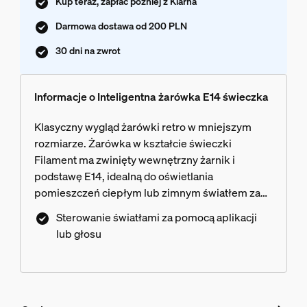
Kup teraz, zapłać później z Klarna
Darmowa dostawa od 200 PLN
30 dni na zwrot
Informacje o Inteligentna żarówka E14 świeczka
Klasyczny wygląd żarówki retro w mniejszym
rozmiarze. Żarówka w kształcie świeczki
Filament ma zwinięty wewnętrzny żarnik i
podstawę E14, idealną do oświetlania
pomieszczeń ciepłym lub zimnym światłem za
pomocą małych opraw, by uzyskać styl vintage z
Sterowanie światłami za pomocą aplikacji
nowoczesnymi akcentami.
lub głosu