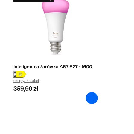
Ochrona środowiska
W jakim kolorze świecą żarówki filame
Wilgotność podczas eksploatacji
5% <H<95% (nieskraplający się)
Temperatura podczas eksploatacji
Od -20°C do 45°C
Dodatkowe funkcje/akcesoria w zestaw
Inteligentna żarówka A67 E27 - 1600
Przyciemnianie za pomocą aplikacji Hue i regulatora
energy.link.label
Tak
359,99 zł
Gwarancja
2 lata
Tak
Właściwości światła