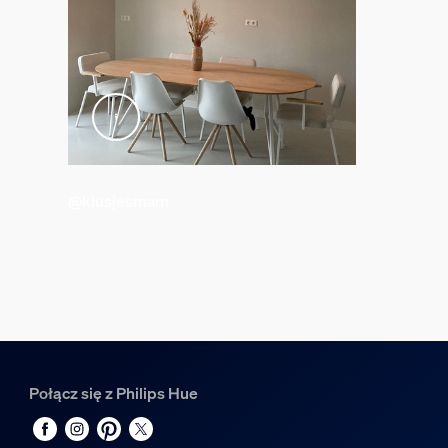
55 mm
Szerokość
72 mm
Numer materiału (12NC)
929003145201
Informacje o pakowaniu
@klusjesmam
Kod EAN
8719514411807
Zużycie energii
Standardowe zużycie energii
0,5 W
Połącz się z Philips Hue
Etykieta Efektywności Energetycznej (EEL)
G