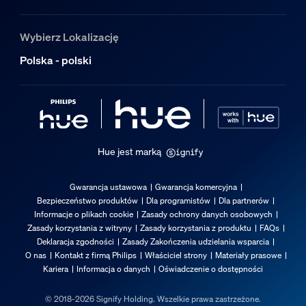
Moc
4,6 W
Wybierz Lokalizację
Serwis
Polska - polski
Gwarancja
2 lata
Dane techniczne
Hue jest marką
Moc strumienia świetlnego dołączonego źródła światła w
Gwarancja ustawowa
Gwarancja komercyjna
350
Bezpieczeństwo produktów
Dla programistów
Dla partnerów
Waga
Informacje o plikach cookie
Zasady ochrony danych osobowych
38
Zasady korzystania z witryny
Zasady korzystania z produktu
FAQs
Deklaracja zgodności
Zasady Zakończenia udzielania wsparcia
Technologia źródła światła
O nas
Kontakt z firmą Philips
Właściciel strony
Materiały prasowe
LED
Kariera
Informacja o danych
Oświadczenie o dostępności
Trzonek
© 2018-2026 Signify Holding. Wszelkie prawa zastrzeżone.
E14