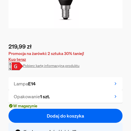
219,99 zł
Obecna cena to 219,99 zł
Promocja na żarówki: 2 sztuka 30% taniej!
Kup teraz
Pobierz kartę informacyjną produktu
Lampa
E14
Opakowanie
1 szt.
W magazynie
Dodaj do koszyka