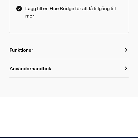
Lägg till en Hue Bridge för att få tillgång till
mer
Funktioner
Funktioner
Användarhandbok
Produktnummer (EAN/UPC)
8718696176450
Design och finish
Färg
Vitt
Material