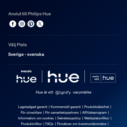
Metall, Syntet
Anslut till Philips Hue
Hållbarhet
Nominell livslängd
25 000
Välj Plats
Extra funktion/tillbehör medföljer.
Sverige - svenska
Batterier medföljer
Ja
Dimbar med Hue-app och strömbrytare
Ja
Hue är ett
varumärke
Integrerad LED-belysning
Ja
Lagstadgad garanti
Kommersiell garanti
Produktsäkerhet
För utvecklare
För samarbetspartners
Affiliateprogram
Ljusegenskaper
Information om cookies
Sekretesspolicy
Webbplatsvillkor
Produktvillkor
FAQs
Försäkran om överensstämmelse