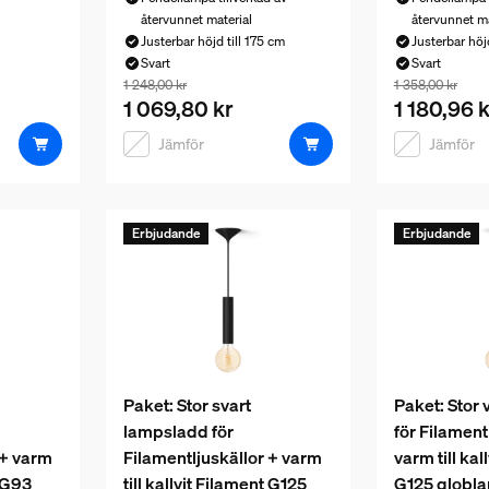
återvunnet material
återvunnet ma
Justerbar höjd till 175 cm
Justerbar höjd
Svart
Svart
Paketpriset är 1 069,80 kr, priset på produkterna
Paketpriset ä
1 248,00 kr
1 358,00 kr
1 069,80 kr
1 180,96 k
Jämför
Jämför
Erbjudande
Erbjudande
Paket: Stor svart
Paket: Stor 
lampsladd för
för Filament
 + varm
Filamentljuskällor + varm
varm till kal
t G93
till kallvit Filament G125
G125 globl