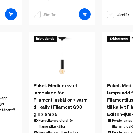
Jämför
Jämför
Erbjudande
Erbjudande
Paket: Medium svart
Paket: Medi
lampsladd för
lampsladd f
a app
Filamentljuskällor + varm
Filamentlju
jer
till kallvit Filament G93
till kallvit 
 för att få
globlampa
Edison-ljusk
Pendellampa gjord för
Pendellampa 
 119,00 kr
filamentljuskällor
filamentljuskä
Pendellampa tillverkad av
Pendellampa t