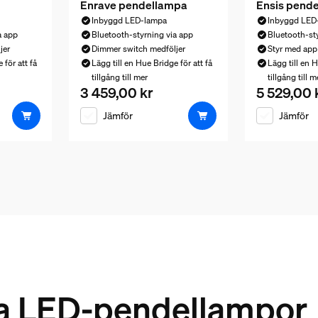
Enrave pendellampa
Ensis pend
Inbyggd LED-lampa
Inbyggd LED
a app
Bluetooth-styrning via app
Bluetooth-st
jer
Dimmer switch medföljer
Styr med app 
 för att få
Lägg till en Hue Bridge för att få
Lägg till en H
tillgång till mer
tillgång till m
3 459,00 kr
5 529,00 
 119,00 kr
Nuvarande pris är 3 459,00 kr
Nuvarande pr
Jämför
Jämför
rta LED-pendellampor