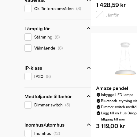
Vattentät
1 428,59 kr
Vattentät
Ok för torra områden
(8)
Jämför
Lämplig för
Lämplig för
Stämning
(8)
Välmående
(8)
IP-klass
IP-klass
IP20
(8)
Amaze pendel
Inbyggd LED-lampa
Medföljande tillbehör
Bluetooth-styrning vi
Medföljande tillbehör
Dimmer switch
(5)
Dimmer switch medföl
Lägg till en Hue Bridge
tillgång till mer
Inomhus/utomhus
3 119,00 kr
Nuvarande pris är 3
Inomhus/utomhus
Inomhus
(12)