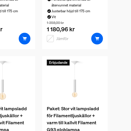
terial
återvunnet material
 till 175 cm
Justerbar höjd till 175 cm
Vit
 i detta paket som säljs separat är 1 248,00 kr
r 1 180,96 kr, priset på produkterna i detta paket som säljs sepa
Paketpriset är 1 180,96 kr, priset på prod
1 358,00 kr
r
1 180,96 kr
Jämför
Erbjudande
vit lampsladd
Paket: Stor vit lampsladd
ljuskällor +
för Filamentljuskällor +
lvit Filament
varm till kallvit Filament
ampa
G93 globlampa