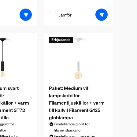
Jämför
Erbjudande
um svart
Paket: Medium vit
ör
lampsladd för
skällor + varm
Filamentljuskällor + varm
Filament ST72
till kallvit Filament G125
älla
globlampa
gjord för
Pendellampa gjord för
llor
filamentljuskällor
illverkad av
Pendellampa tillverkad av