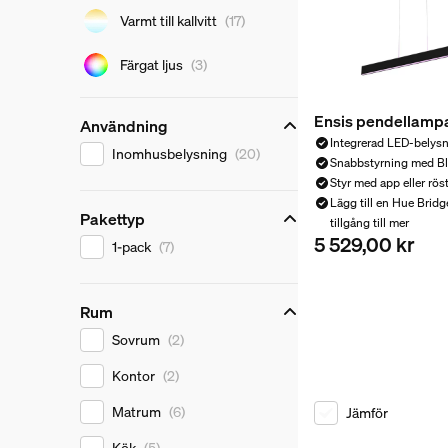
Ljusfärg
Varmt till kallvitt
(17)
Färgat ljus
(3)
Ensis pendellamp
Användning
Integrerad LED-belys
Användning
Inomhusbelysning
(20)
Snabbstyrning med B
Styr med app eller rös
Lägg till en Hue Bridge
Pakettyp
tillgång till mer
5 529,00 kr
Pakettyp
Nuvarande pris är 
1-pack
(7)
Rum
Rum
Sovrum
(2)
Kontor
(2)
Matrum
(6)
Jämför
Kök
(5)