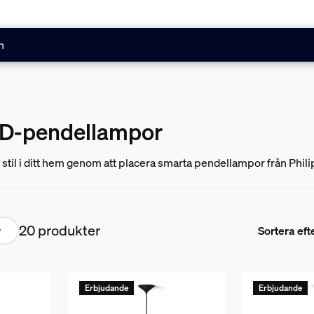
n
D-pendellampor
ad stil i ditt hem genom att placera smarta pendellampor från Ph
20 produkter
r
Sortera eft
Erbjudande
Erbjudande