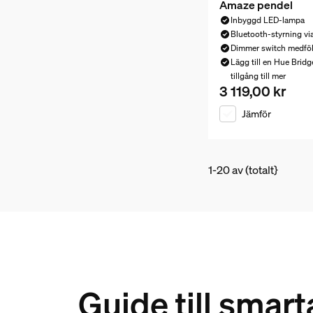
Amaze pendel
Inbyggd LED-lampa
Bluetooth-styrning vi
Dimmer switch medföl
Lägg till en Hue Bridge
tillgång till mer
3 119,00 kr
Nuvarande pris är 3
Jämför
1-20 av (totalt}
Guide till sma