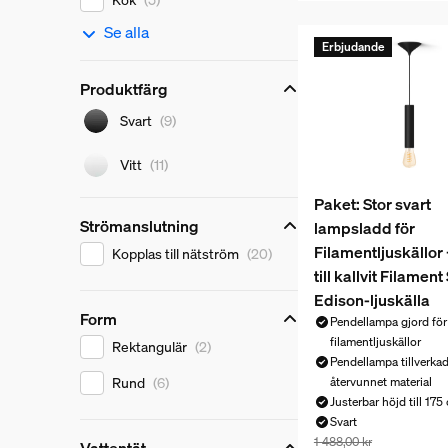
Se alla
Erbjudande
Produktfärg
Produktfärg
Svart
(9)
Vitt
(11)
Paket: Stor svart
Strömanslutning
lampsladd för
Strömanslutning
Filamentljuskällor
Kopplas till nätström
(20)
till kallvit Filamen
Edison-ljuskälla
Form
Pendellampa gjord för
Form
filamentljuskällor
Rektangulär
(2)
Pendellampa tillverkad
Rund
(6)
återvunnet material
Justerbar höjd till 175
Svart
Paketpriset är 1 42
1 488,00 kr