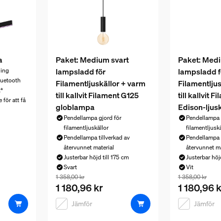
a
Paket: Medium svart
Paket: Medi
lampsladd för
lampsladd f
ning
luetooth
Filamentljuskällor + varm
Filamentlju
t*
till kallvit Filament G125
till kallvit 
 för att få
globlampa
Edison-ljusk
Pendellampa gjord för
Pendellampa 
5 529,00 kr
filamentljuskällor
filamentljuskä
Pendellampa tillverkad av
Pendellampa t
återvunnet material
återvunnet ma
Justerbar höjd till 175 cm
Justerbar höjd
Svart
Vit
Paketpriset är 1 180,96 kr, priset på produkterna
Paketpriset ä
1 358,00 kr
1 358,00 kr
1 180,96 kr
1 180,96 k
Jämför
Jämför