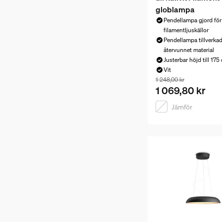
globlampa
Pendellampa gjord för
filamentljuskällor
Pendellampa tillverkad
återvunnet material
Justerbar höjd till 175
Vit
Paketpriset är 1 06
1 248,00 kr
1 069,80 kr
Jämför