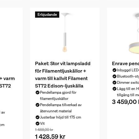
Erbjudande
Paket: Stor vit lampsladd
Enrave pen
för Filamentljuskällor +
Inbyggd LED
Bluetooth-st
 + varm
varm till kallvit Filament
Dimmer switc
t ST72
ST72 Edison-ljuskälla
Lägg till en H
Pendellampa gjord för
tillgång till m
filamentljuskällor
3 459,00 
Nuvarande pr
Pendellampa tillverkad av
återvunnet material
 av
Justerbar höjd till 175 cm
Vit
 cm
Paketpriset är 1 428,59 kr, priset på produktern
1 488,00 kr
1 428,59 kr
8,59 kr, priset på produkterna i detta paket som säljs separat är 