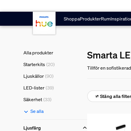
Hoppa till huvudinnehåll
Shoppa
Produkter
Rum
Inspiratio
Smarta LE
Alla produkter
Starterkits
(20)
Tillför en sofistiker
Ljuskällor
(90)
LED-lister
(39)
Stäng alla filte
Säkerhet
(33)
Se alla
Ljusfärg