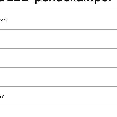
rer?
r?