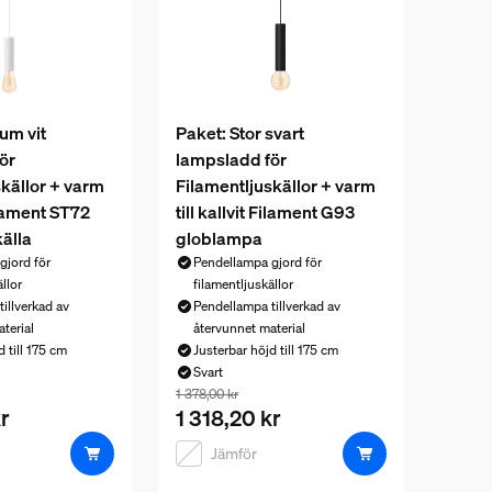
um vit
Paket: Stor svart
ör
lampsladd för
skällor + varm
Filamentljuskällor + varm
Filament ST72
till kallvit Filament G93
älla
globlampa
gjord för
Pendellampa gjord för
llor
filamentljuskällor
illverkad av
Pendellampa tillverkad av
terial
återvunnet material
 till 175 cm
Justerbar höjd till 175 cm
Svart
 i detta paket som säljs separat är 1 358,00 kr
r 1 180,96 kr, priset på produkterna i detta paket som säljs sepa
Paketpriset är 1 318,20 kr, priset på prod
1 378,00 kr
r
1 318,20 kr
Jämför