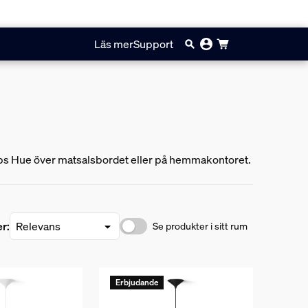
Läs mer
Support
ilips Hue över matsalsbordet eller på hemmakontoret.
er:
Se produkter i sitt rum
Erbjudande