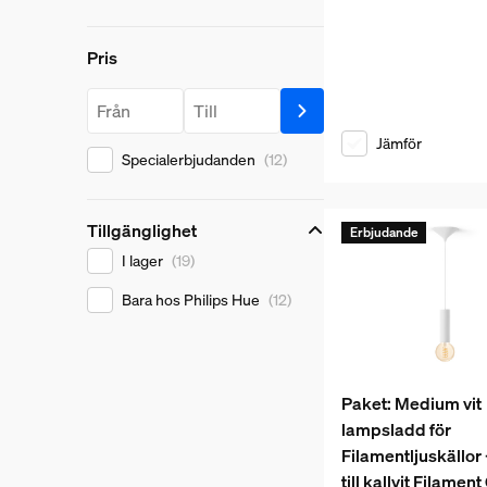
Pris
Pris
Pris från
Pris till
Jämför
Specialerbjudanden
(12)
Tillgänglighet
Erbjudande
Tillgänglighet
I lager
(19)
Bara hos Philips Hue
(12)
Paket: Medium vit
lampsladd för
Filamentljuskällor
till kallvit Filamen