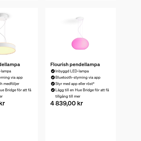
dellampa
Flourish pendellampa
-lampa
Inbyggd LED-lampa
yrning via app
Bluetooth-styrning via app
h medföljer
Styr med app eller röst*
ue Bridge för att få
Lägg till en Hue Bridge för att få
er
tillgång till mer
kr
4 839,00 kr
is är 3 459,00 kr
Nuvarande pris är 4 839,00 kr
a i detta paket som säljs separat är 1 488,00 kr
1 488,00 kr