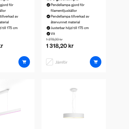
gjord för
Pendellampa gjord för
llor
filamentljuskällor
illverkad av
Pendellampa tillverkad av
terial
återvunnet material
 till 175 cm
Justerbar höjd till 175 cm
Vit
är 1 428,59 kr, priset på produkterna i detta paket som säljs sepa
Paketpriset är 1 318,20 kr, priset på prod
1 378,00 kr
kr
1 318,20 kr
1 248,00 kr
a i detta paket som säljs separat är 1 488,00 kr
Jämför