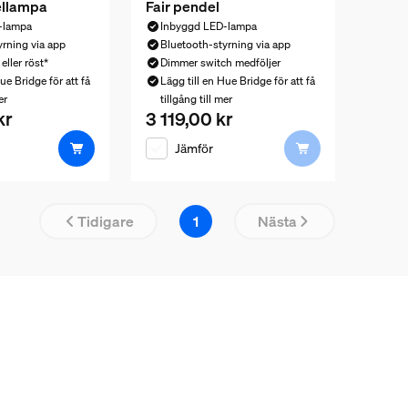
ellampa
Fair pendel
-lampa
Inbyggd LED-lampa
yrning via app
Bluetooth-styrning via app
eller röst*
Dimmer switch medföljer
ue Bridge för att få
Lägg till en Hue Bridge för att få
er
tillgång till mer
kr
3 119,00 kr
is är 5 529,00 kr
Nuvarande pris är 3 119,00 kr
Jämför
Resultatsida 
Tidigare
1
Nästa