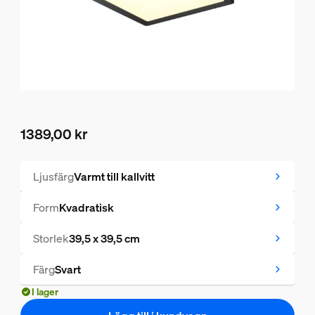
1389,00 kr
Nuvarande pris är 1389,00 kr
Ljusfärg
Varmt till kallvitt
Form
Kvadratisk
Storlek
39,5 x 39,5 cm
Färg
Svart
I lager