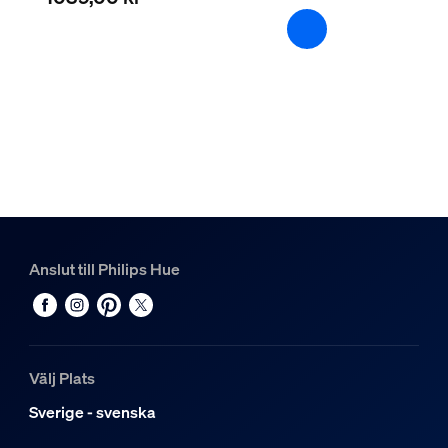
Integrerad LED-belysning
Ja
Ljusegenskaper
Färgåtergivningsindex
>80
Färgtemperatur
2200-6500 K
Övrigt
Anslut till Philips Hue
Särskilt utformad för
Kök, Vardagsrum, Sovrum
Typ
Välj Plats
Taklampor
Sverige - svenska
Förpackningens mått och vikt