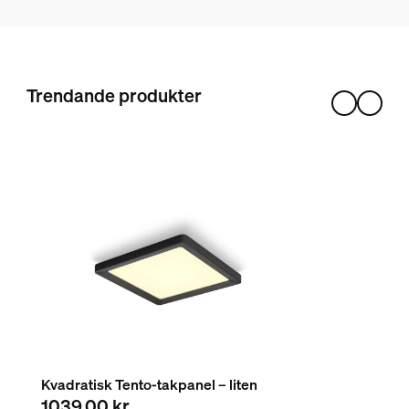
8720169350915
Design och finish
Färg
Trendande produkter
Svart
Material
Syntet
Hållbarhet
Nominell livslängd
25 000
Extra funktion/tillbehör medföljer.
Dimbar med Hue-app och strömbrytare
Ja
Kvadratisk Tento-takpanel – liten
1039,00 kr