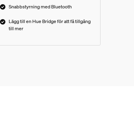
Snabbstyrning med Bluetooth
Lägg till en Hue Bridge för att få tillgång
till mer