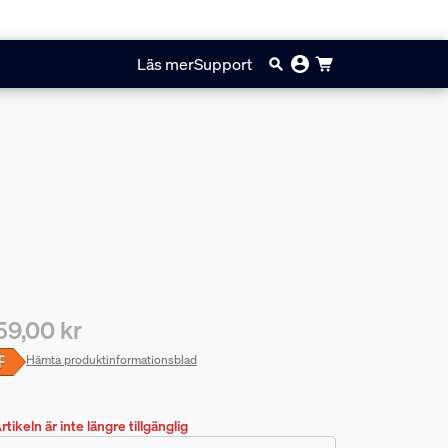
Läs mer
Support
59,00 kr
arande pris är 1159,00 kr
Hämta produktinformationsblad
rtikeln är inte längre tillgänglig