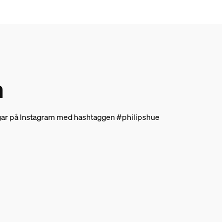
n
ingar på Instagram med hashtaggen #philipshue