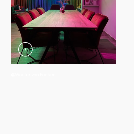
@Wouter van Foeken
h vikt