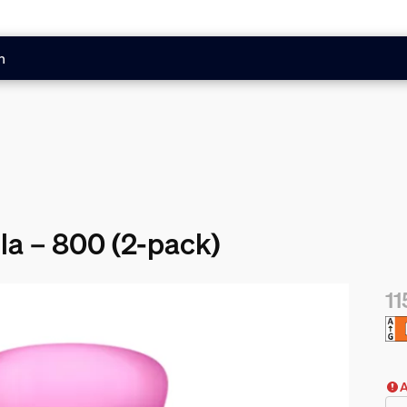
n
la – 800 (2-pack)
11
Nuv
A