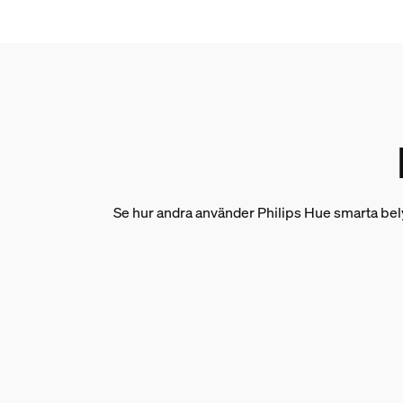
Nominell livslängd
25 000
Miljö
Driftfuktighet
5 % <H<95 % (icke-kondenserande)
Drifttemperatur
-20 °C till +45 °C
Se hur andra använder Philips Hue smarta bel
Extra funktion/tillbehör
Dimbar med Hue-app och strömbrytare
Ja
Garanti