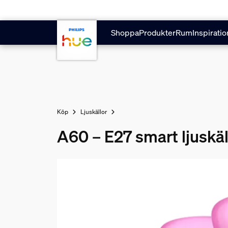
Hoppa till huvudinnehåll
Shoppa
Produkter
Rum
Inspiratio
Köp
Ljuskällor
A60 – E27 smart ljuskäl