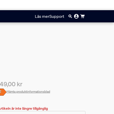
Läs mer
Support
49,00 kr
arande pris är 1649,00 kr
Hämta produktinformationsblad
rtikeln är inte längre tillgänglig