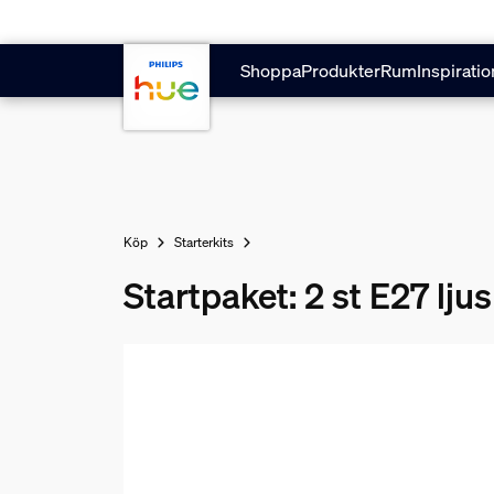
Hoppa till huvudinnehåll
Shoppa
Produkter
Rum
Inspiratio
Köp
Starterkits
Startpaket: 2 st E27 lju