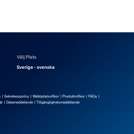
a Hue Bridge Pro startpaket?
ket i olika rum?
Välj Plats
Sverige - svenska
s
Sekretesspolicy
Webbplatsvillkor
Produktvillkor
FAQs
är
Datameddelande
Tillgänglighetsmeddelande