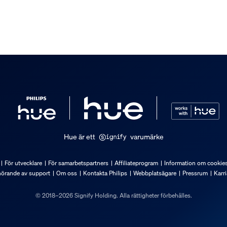
anslutning för att kunna använd
orna från Hue Bridge Pro startpa
 medföljer.
Hue är ett
varumärke
För utvecklare
För samarbetspartners
Affiliateprogram
Information om cookie
hörande av support
Om oss
Kontakta Philips
Webbplatsägare
Pressrum
Karri
© 2018–2026 Signify Holding. Alla rättigheter förbehålles.