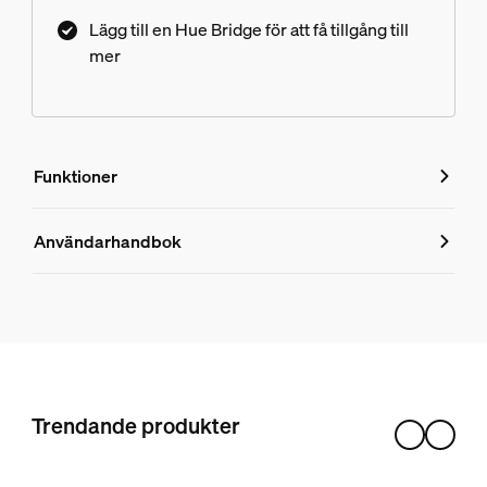
Lägg till en Hue Bridge för att få tillgång till
mer
Funktioner
Funktioner
Användarhandbok
Produktnummer (EAN/UPC)
8718696176504
Design och finish
Färg
Trendande produkter
Svart
Material