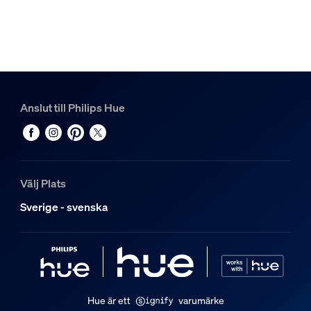
Övrigt
Särskilt utformad för
Vardagsrum, Sovrum
Stil
Anslut till Philips Hue
Modern
Typ
Taklampor
Förpackningens mått och vikt
Välj Plats
Sverige - svenska
EAN/UPC – produkt
8718696176504
Nettovikt
3,14 kg
Bruttovikt
Hue är ett
varumärke