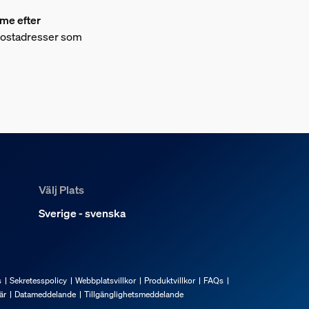
mme efter
-postadresser som
Välj Plats
Sverige - svenska
s
Sekretesspolicy
Webbplatsvillkor
Produktvillkor
FAQs
är
Datameddelande
Tillgänglighetsmeddelande