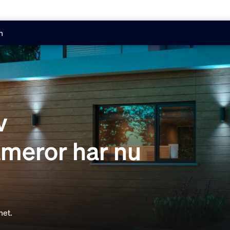
n
v
meror har nu
het.