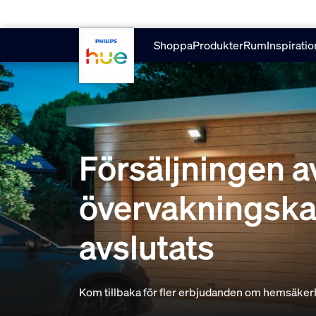
Hoppa till huvudinnehåll
Shoppa
Produkter
Rum
Inspiratio
Försäljningen a
övervakningska
avslutats
Kom tillbaka för fler erbjudanden om hemsäker