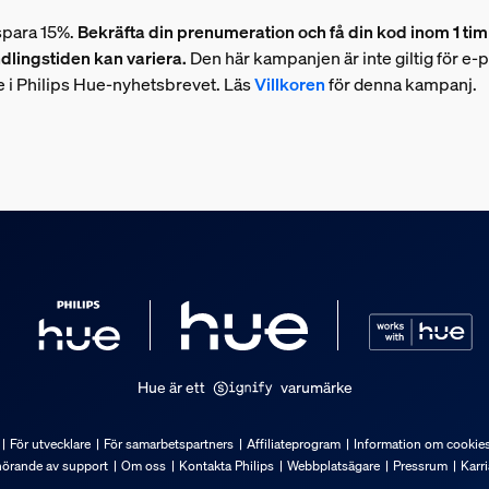
spara 15%.
Bekräfta din prenumeration och få din kod inom 1 ti
dlingstiden kan variera.
Den här kampanjen är inte giltig för e
e i Philips Hue-nyhetsbrevet. Läs
Villkoren
för denna kampanj.
Hue är ett
varumärke
För utvecklare
För samarbetspartners
Affiliateprogram
Information om cookie
hörande av support
Om oss
Kontakta Philips
Webbplatsägare
Pressrum
Karri