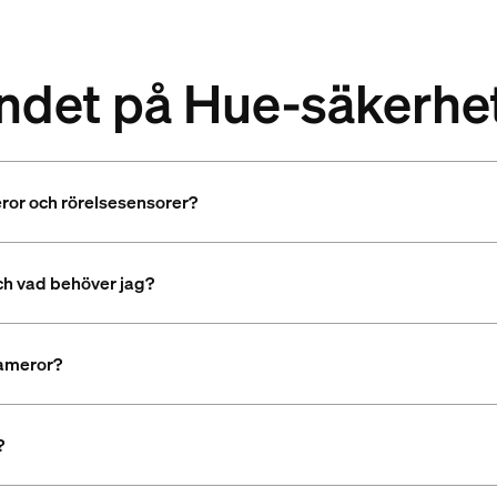
andet på Hue-säkerh
ror och rörelsesensorer?
h vad behöver jag?
kameror?
?