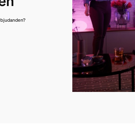
en
-erbjudanden?