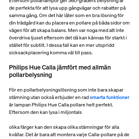
Eftersom pollarlampor ger 360-graders belysning är
de perfekta för att lysa upp gångvägar och rabatter på
samma gång. Om det här låter som en bra lösning för
din trädgård kan du placera en pollare på båda sidor om
vägen för att skapa balans. Men var noga med att inte
överdriva ljuset eftersom det då kan kännas för starkt i
stället för subtilt. I dessa fall kan en mer utspridd
sicksackplacering komma väl till pass.
Philips Hue Calla jämfört med allmän
pollarbelysning
För en pollarbelysningslösning som inte bara skapar
stämning utan också erbjuder en rad
smarta funktioner
är lampan Philips Hue Calla pollare helt perfekt.
Eftersom den kan lysa i miljontals
olika färger kan den skapa olika stämningar för alla
kvällar. Det är bara att montera varje Calla-pollare på de