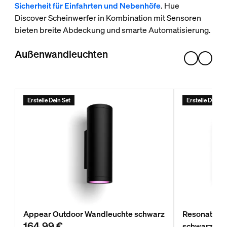
Sicherheit für Einfahrten und Nebenhöfe
. Hue
Discover Scheinwerfer in Kombination mit Sensoren
bieten breite Abdeckung und smarte Automatisierung.
Außenwandleuchten
Erstelle Dein Set
Erstelle Dein S
Appear Outdoor Wandleuchte schwarz
Resonate O
164,99 €
schwarz