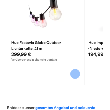
Hue Festavia Globe Outdoor
Hue Impress
Lichterkette, 21 m
(Niedervolt)
299,99 €
194,99 €
Vorübergehend nicht mehr vorrätig
Entdecke unser
gesamtes Angebot und beleuchte