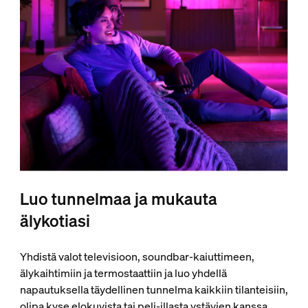
Luo tunnelmaa ja mukauta
älykotiasi
Yhdistä valot televisioon, soundbar-kaiuttimeen,
älykaihtimiin ja termostaattiin ja luo yhdellä
napautuksella täydellinen tunnelma kaikkiin tilanteisiin,
olipa kyse elokuvista tai peli-illasta ystävien kanssa.