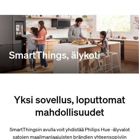
SmartThings, älykoti
Yksi sovellus, loputtomat
mahdollisuudet
SmartThingsin avulla voit yhdistää Philips Hue ‑älyvalot
satojen maailmanlaajuisten brändien yhteensopiviin