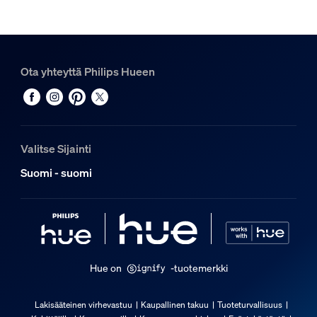
Muotoilu ja pinnoitus
Väri
Musta
Ota yhteyttä Philips Hueen
Materiaali
Synteettinen
Kestävyys
Valitse Sijainti
Nimelliskäyttöikä
Suomi - suomi
25 000
Yleistä
Suunniteltu erityisesti
Olohuone, Makuuhuone, Toimisto, Työhuone, Keittiö
Hue on
-tuotemerkki
Tyyppi
Virtalähde
Lakisääteinen virhevastuu
Kaupallinen takuu
Tuoteturvallisuus