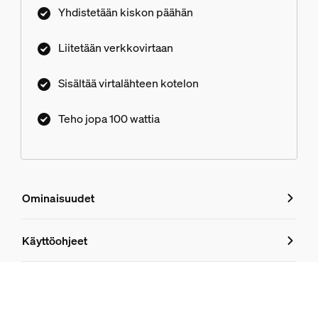
Yhdistetään kiskon päähän
Liitetään verkkovirtaan
Sisältää virtalähteen kotelon
Teho jopa 100 wattia
Ominaisuudet
Ominaisuudet
Käyttöohjeet
Tuotenumero (EAN/UPC)
8719514450011