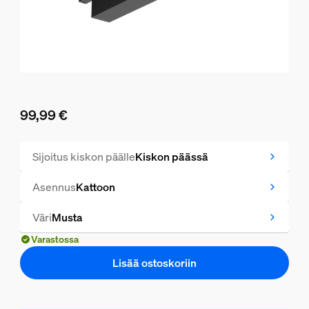
99,99 €
Nykyinen hinta on 99,99 €
Sijoitus kiskon päälle
Kiskon päässä
Asennus
Kattoon
Väri
Musta
Varastossa
Lisää ostoskoriin