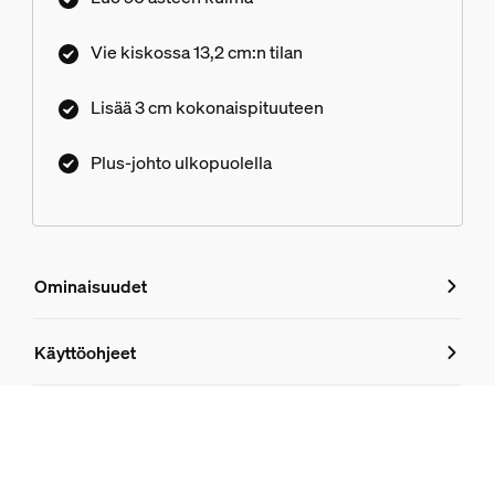
Vie kiskossa 13,2 cm:n tilan
Lisää 3 cm kokonaispituuteen
Plus-johto ulkopuolella
Ominaisuudet
Ominaisuudet
Käyttöohjeet
Tuotenumero (EAN/UPC)
8719514407404
Muotoilu ja pinnoitus