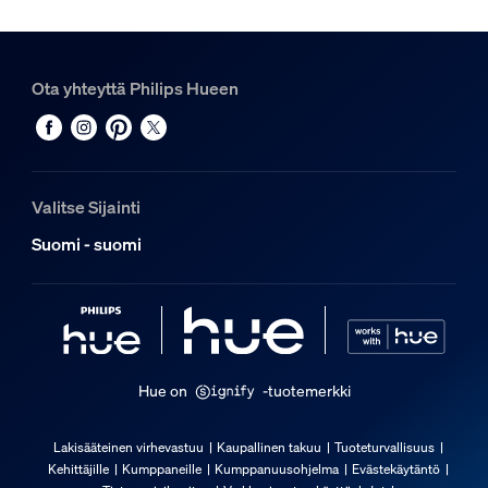
Väri
Musta
Ota yhteyttä Philips Hueen
Materiaali
Synteettinen
Yleistä
Valitse Sijainti
Suunniteltu erityisesti
Suomi - suomi
Olohuone, Makuuhuone, Toimisto, Työhuone, Keittiö
Tyyppi
Muu
Pakkauksen mitat ja paino
Hue on
-tuotemerkki
EAN/UPC – tuote
8719514407404
Lakisääteinen virhevastuu
Kaupallinen takuu
Tuoteturvallisuus
Kehittäjille
Kumppaneille
Kumppanuusohjelma
Evästekäytäntö
Nettopaino