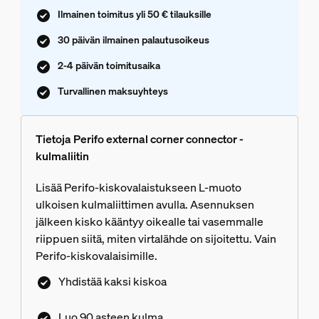
Ilmainen toimitus yli 50 € tilauksille
30 päivän ilmainen palautusoikeus
2-4 päivän toimitusaika
Turvallinen maksuyhteys
Tietoja Perifo external corner connector -
kulmaliitin
Lisää Perifo-kiskovalaistukseen L-muoto
ulkoisen kulmaliittimen avulla. Asennuksen
jälkeen kisko kääntyy oikealle tai vasemmalle
riippuen siitä, miten virtalähde on sijoitettu. Vain
Perifo-kiskovalaisimille.
Yhdistää kaksi kiskoa
Luo 90 asteen kulma