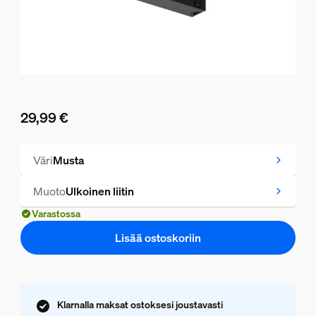
29,99 €
Nykyinen hinta on 29,99 €
Väri
Musta
Muoto
Ulkoinen liitin
Varastossa
Lisää ostoskoriin
Klarnalla maksat ostoksesi joustavasti