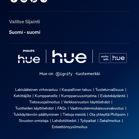
Kestävyys
Valitse Sijainti
Nimelliskäyttöikä
Suomi - suomi
25 000
Lisäominaisuus/lisävaruste mukana
Sisältää akut
Kyllä
Hue on
-tuotemerkki
Himmennettävä Hue-sovelluksella ja kytkimellä
Kyllä
Lakisääteinen virhevastuu
Kaupallinen takuu
Tuoteturvallisuus
Kehittäjille
Kumppaneille
Kumppanuusohjelma
Evästekäytäntö
Sisältää Hue-kytkimen
Tietosuojailmoitus
Verkkosivuston käyttöehdot
Kyllä
Tuotteiden käyttöehdot
FAQs
Vaatimustenmukaisuusvakuutus
Tukikäytännön päättyminen
Tietoja meistä
Ota yhteyttä Philipsiin
Integroitu LED
Sivuston omistaja
Lehdistötiedot
Työpaikat
Datailmoitus
Kyllä
Esteettömyysilmoitus
Valon ominaisuudet