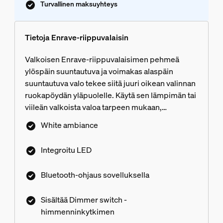
Turvallinen maksuyhteys
Tietoja Enrave-riippuvalaisin
Valkoisen Enrave-riippuvalaisimen pehmeä
ylöspäin suuntautuva ja voimakas alaspäin
suuntautuva valo tekee siitä juuri oikean valinnan
ruokapöydän yläpuolelle. Käytä sen lämpimän tai
viileän valkoista valoa tarpeen mukaan,
esimerkiksi kotitehtävissä auttamiseen tai
White ambiance
tunnelmalliseen illalliseen valmistautumiseen.
Integroitu LED
Bluetooth-ohjaus sovelluksella
Sisältää Dimmer switch -
himmenninkytkimen