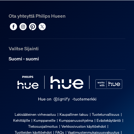
Muotoilu ja pinnoitus
Ota yhteyttä Philips Hueen
Väri
White
Materiaali
Synteettinen
Valitse Sijainti
Kestävyys
Suomi - suomi
Sytytysten määrä
50 000
Nimelliskäyttöikä
25 000
Hue on
-tuotemerkki
Ympäristöystävällisyys
Lakisääteinen virhevastuu
Kaupallinen takuu
Tuoteturvallisuus
Kehittäjille
Kumppaneille
Kumppanuusohjelma
Evästekäytäntö
Käytönaikainen ilmankosteus
Tietosuojailmoitus
Verkkosivuston käyttöehdot
5 % < H << 95 % (ei tiivistymistä)
Tuotteiden käyttöehdot
FAQs
Vaatimustenmukaisuusvakuutus