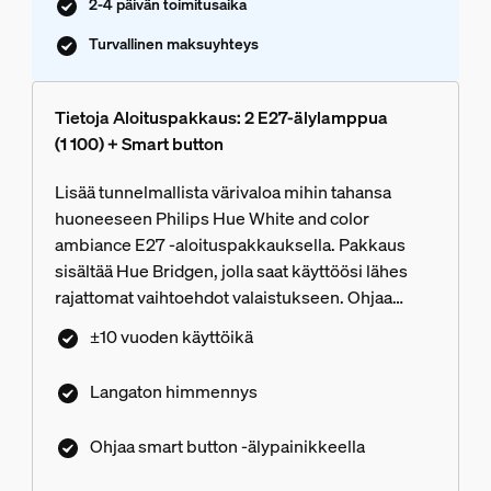
2-4 päivän toimitusaika
Turvallinen maksuyhteys
Tietoja Aloituspakkaus: 2 E27-älylamppua
(1 100) + Smart button
Lisää tunnelmallista värivaloa mihin tahansa
huoneeseen Philips Hue White and color
ambiance E27 -aloituspakkauksella. Pakkaus
sisältää Hue Bridgen, jolla saat käyttöösi lähes
rajattomat vaihtoehdot valaistukseen. Ohjaa
valaistusta sovelluksessa, puhekomennoilla tai
±10 vuoden käyttöikä
pakkaukseen sisältyvällä Smart button
-älypainikkeella.
Langaton himmennys
Ohjaa smart button -älypainikkeella