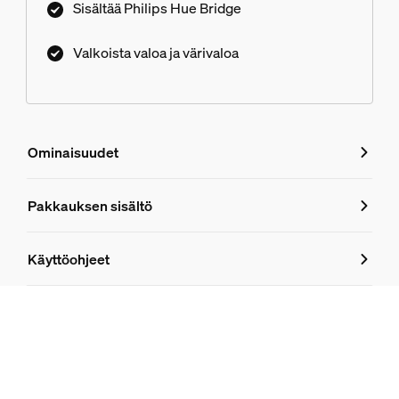
Sisältää Philips Hue Bridge
Valkoista valoa ja värivaloa
Ominaisuudet
Ominaisuudet
Pakkauksen sisältö
Tuotenumero (EAN/UPC)
Käyttöohjeet
8721103108371
Polttimon mitat
Mitat (L x K x S)
60 x 110