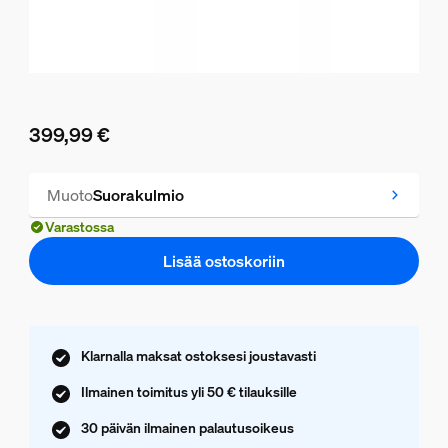
399,99 €
Nykyinen hinta on 399,99 €
Muoto
Suorakulmio
Varastossa
Lisää ostoskoriin
Klarnalla maksat ostoksesi joustavasti
Ilmainen toimitus yli 50 € tilauksille
30 päivän ilmainen palautusoikeus