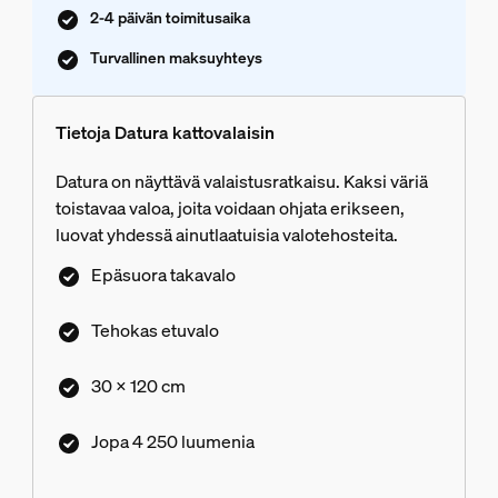
2-4 päivän toimitusaika
Turvallinen maksuyhteys
Tietoja Datura kattovalaisin
Datura on näyttävä valaistusratkaisu. Kaksi väriä
toistavaa valoa, joita voidaan ohjata erikseen,
luovat yhdessä ainutlaatuisia valotehosteita.
Epäsuora takavalo
Tehokas etuvalo
30 x 120 cm
Jopa 4 250 luumenia