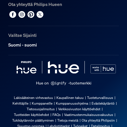
Ota yhteyttä Philips Hueen
Suunniteltu erityisesti
Olohuone, Makuuhuone
Tyyppi
Kattovalaisimet
Valitse Sijainti
Pakkauksen mitat ja paino
Suomi - suomi
EAN/UPC – tuote
8720169277731
Nettopaino
Hue on
-tuotemerkki
8,6 kg
Bruttopaino
Lakisääteinen virhevastuu
Kaupallinen takuu
Tuoteturvallisuus
12,34 kg
Kehittäjille
Kumppaneille
Kumppanuusohjelma
Evästekäytäntö
Korkeus
Tietosuojailmoitus
Verkkosivuston käyttöehdot
125 mm
Tuotteiden käyttöehdot
FAQs
Vaatimustenmukaisuusvakuutus
Tukikäytännön päättyminen
Tietoja meistä
Ota yhteyttä Philipsiin
Pituus
Sivuston omistaja
Lehdistötiedot
Työpaikat
Datailmoitus