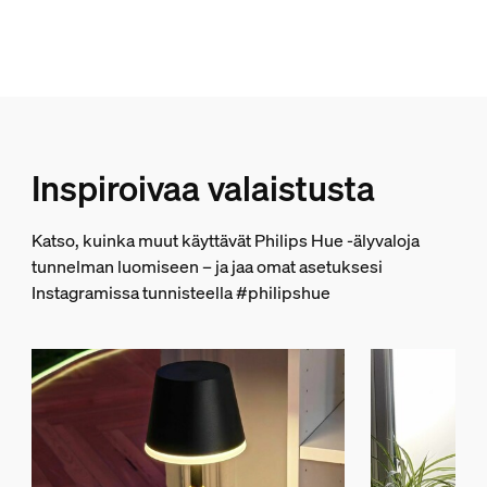
Kyllä
Epäsuora valo
Kyllä
Himmennettävä Hue-sovelluksella ja kytkimellä
Kyllä
Inspiroivaa valaistusta
Mukana himmennin
Kyllä
Integroitu LED
Katso, kuinka muut käyttävät Philips Hue -älyvaloja
Kyllä
tunnelman luomiseen – ja jaa omat asetuksesi
Instagramissa tunnisteella #philipshue
Tuotteessa virtakytkin
Kyllä
Kannettava
Kyllä
Mukana verkkolaite
Kyllä
ZigBee-valoyhteys