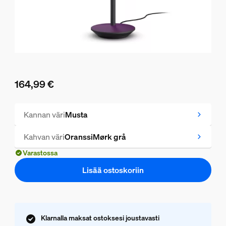
164,99 €
Nykyinen hinta on 164,99 €
Kannan väri
Musta
Kahvan väri
OranssiMørk grå
Varastossa
Lisää ostoskoriin
Klarnalla maksat ostoksesi joustavasti