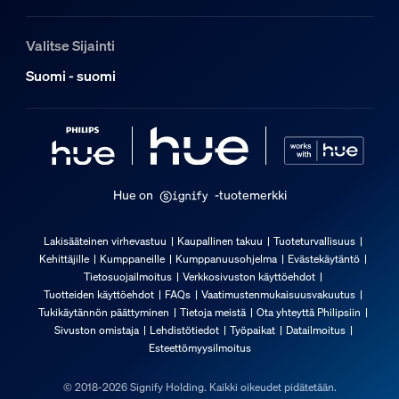
EAN/UPC – tuote
8719514448278
Valitse Sijainti
Nettopaino
Suomi - suomi
1,28 kg
Bruttopaino
1,82 kg
Korkeus
388 mm
Hue on
-tuotemerkki
Pituus
219 mm
Lakisääteinen virhevastuu
Kaupallinen takuu
Tuoteturvallisuus
Kehittäjille
Kumppaneille
Kumppanuusohjelma
Evästekäytäntö
Leveys
Tietosuojailmoitus
Verkkosivuston käyttöehdot
209 mm
Tuotteiden käyttöehdot
FAQs
Vaatimustenmukaisuusvakuutus
Tukikäytännön päättyminen
Tietoja meistä
Ota yhteyttä Philipsiin
Tuotekoodi (12NC)
Sivuston omistaja
Lehdistötiedot
Työpaikat
Datailmoitus
929003521501
Esteettömyysilmoitus
Tuotteen mitat ja paino
© 2018-2026 Signify Holding. Kaikki oikeudet pidätetään.