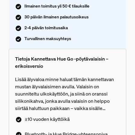
Ilmainen toimitus yli 50 € tilauksille
30 päivän ilmainen palautusoikeus
2-4 päivän toimitusaika
Turvallinen maksuyhteys
Tietoja Kannettava Hue Go -pöytävalaisin –
erikoisversio
Lisää älyvaloa minne haluat tämän kannettavan
mustan älyvalaisimen avulla. Valaisin on
suunniteltu ulkokäyttöön, ja siinä on oranssi
silikonikahva, jonka avulla valaisin on helppo
siirtää haluttuun paikkaan – vaikka sisälle
lukuvaloksi tai ulos illallispöytään. Saatavilla vain
±10 vuoden käyttöikä
Hue Shopista.
Bluetooth- ja Hue Bridge-yhteensopiva