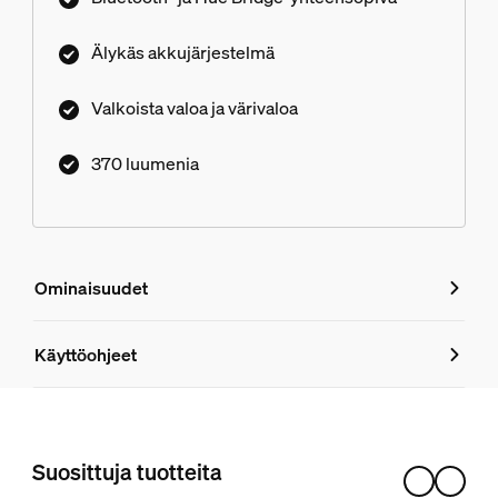
Älykäs akkujärjestelmä
Valkoista valoa ja värivaloa
370 luumenia
Ominaisuudet
Ominaisuudet
Käyttöohjeet
Tuotenumero (EAN/UPC)
8719514448278
Suosittuja tuotteita
Muotoilu ja pinnoitus