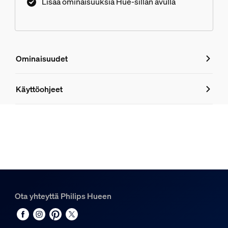
Lisää ominaisuuksia Hue-sillan avulla
Ominaisuudet
Ominaisuudet
Käyttöohjeet
Tuotenumero (EAN/UPC)
8719514343429
Muotoilu ja pinnoitus
Väri
Musta
Ota yhteyttä Philips Hueen
Materiaali
Metalli, Synteettinen