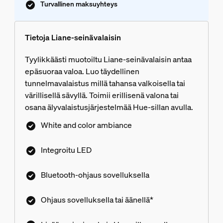
Turvallinen maksuyhteys
Tietoja Liane-seinävalaisin
Tyylikkäästi muotoiltu Liane-seinävalaisin antaa
epäsuoraa valoa. Luo täydellinen
tunnelmavalaistus millä tahansa valkoisella tai
värillisellä sävyllä. Toimii erillisenä valona tai
osana älyvalaistusjärjestelmää Hue-sillan avulla.
White and color ambiance
Integroitu LED
Bluetooth-ohjaus sovelluksella
Ohjaus sovelluksella tai äänellä*