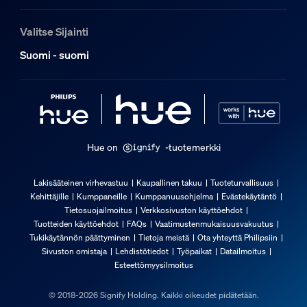
Kestävyys
Valitse Sijainti
Nimelliskäyttöikä
Suomi - suomi
25 000
Lisäominaisuus/lisävaruste mukana
Himmennettävä Hue-sovelluksella ja kytkimellä
Kyllä
Hue on
-tuotemerkki
Integroitu LED
Kyllä
Lakisääteinen virhevastuu
Kaupallinen takuu
Tuoteturvallisuus
Kehittäjille
Kumppaneille
Kumppanuusohjelma
Evästekäytäntö
Valon ominaisuudet
Tietosuojailmoitus
Verkkosivuston käyttöehdot
Tuotteiden käyttöehdot
FAQs
Vaatimustenmukaisuusvakuutus
Tukikäytännön päättyminen
Tietoja meistä
Ota yhteyttä Philipsiin
Värilämpötila
Sivuston omistaja
Lehdistötiedot
Työpaikat
Datailmoitus
2000-6500 K
Esteettömyysilmoitus
Yleistä
© 2018-2026 Signify Holding. Kaikki oikeudet pidätetään.