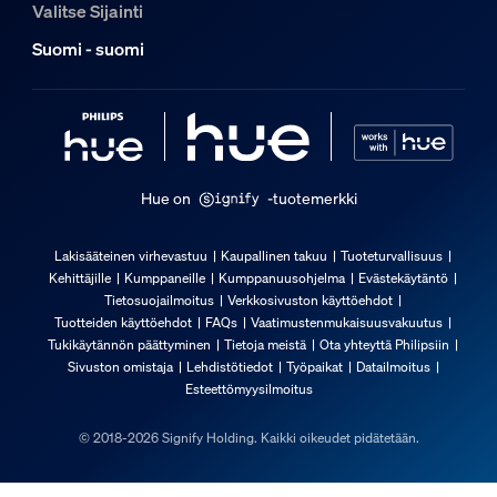
Valitse Sijainti
Värintoistoindeksi (CRI)
Suomi - suomi
>80
Valosarja/valonauha
Leikattavissa oikeaan mittaan
ei
Hue on
-tuotemerkki
Laajennettava
Lakisääteinen virhevastuu
Kaupallinen takuu
Tuoteturvallisuus
ei
Kehittäjille
Kumppaneille
Kumppanuusohjelma
Evästekäytäntö
Tulojännite
Tietosuojailmoitus
Verkkosivuston käyttöehdot
220V-240V
Tuotteiden käyttöehdot
FAQs
Vaatimustenmukaisuusvakuutus
Tukikäytännön päättyminen
Tietoja meistä
Ota yhteyttä Philipsiin
Pituus
Sivuston omistaja
Lehdistötiedot
Työpaikat
Datailmoitus
2 164,08 mm
Esteettömyysilmoitus
Virrankulutus valmiustilassa enintään
© 2018-2026 Signify Holding. Kaikki oikeudet pidätetään.
0,5 W
Teho