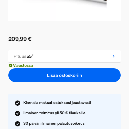
209,99 €
Nykyinen hinta on 209,99 €
Pituus
55"
Varastossa
Lisää ostoskoriin
Klarnalla maksat ostoksesi joustavasti
Ilmainen toimitus yli 50 € tilauksille
30 päivän ilmainen palautusoikeus