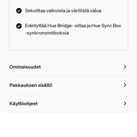
Sekoittaa valkoista ja värillistä valoa
Edellyttää Hue Bridge- siltaa ja Hue Sync Box
-synkronointiboksia
Ominaisuudet
Ominaisuudet
Pakkauksen sisältö
Tuotenumero (EAN/UPC)
Käyttöohjeet
8718699784751
Muotoilu ja pinnoitus
Väri