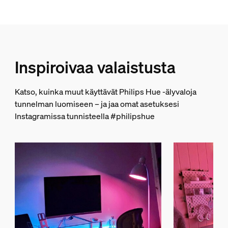
Musta
Väri(t)
Gradient
Materiaali
Inspiroivaa valaistusta
Silikoni
Kestävyys
Katso, kuinka muut käyttävät Philips Hue -älyvaloja
tunnelman luomiseen – ja jaa omat asetuksesi
Nimelliskäyttöikä
Instagramissa tunnisteella #philipshue
25 000
Ympäristöystävällisyys
Käytönaikainen ilmankosteus
5 % < H << 95 % (ei tiivistymistä)
Käyttölämpötila
-20 °C ... 45 °C