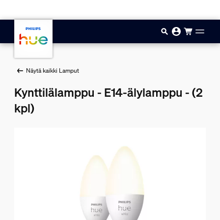
Hyppää pääsisältöön
Näytä kaikki Lamput
Kynttilälamppu - E14-älylamppu - (2
kpl)