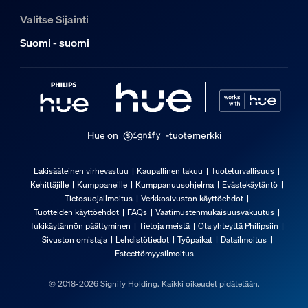
Mistä tiedän, voinko käyttää kohdevala
Valitse Sijainti
Käytönaikainen ilmankosteus
Suomi - suomi
5 % < H << 95 % (ei tiivistymistä)
Mikä on Bluetooth-ohjatun Philips Hu
Käyttölämpötila
-20 °C ... 45 °C
Lisäominaisuus/lisävaruste mukana
Hue on
-tuotemerkki
Himmennettävä Hue-sovelluksella ja kytkimellä
Kyllä
Lakisääteinen virhevastuu
Kaupallinen takuu
Tuoteturvallisuus
Kehittäjille
Kumppaneille
Kumppanuusohjelma
Evästekäytäntö
Takuu
Tietosuojailmoitus
Verkkosivuston käyttöehdot
Tuotteiden käyttöehdot
FAQs
Vaatimustenmukaisuusvakuutus
Tukikäytännön päättyminen
Tietoja meistä
Ota yhteyttä Philipsiin
2 vuotta
Sivuston omistaja
Lehdistötiedot
Työpaikat
Datailmoitus
Kyllä
Esteettömyysilmoitus
Valon ominaisuudet
© 2018-2026 Signify Holding. Kaikki oikeudet pidätetään.