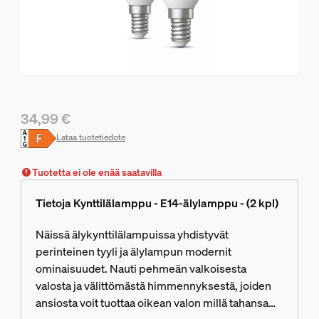
34,99 €
Nykyinen hinta on 34,99 €
Lataa tuotetiedote
Tuotetta ei ole enää saatavilla
Tietoja Kynttilälamppu - E14-älylamppu - (2 kpl)
Näissä älykynttilälampuissa yhdistyvät
perinteinen tyyli ja älylampun modernit
ominaisuudet. Nauti pehmeän valkoisesta
valosta ja välittömästä himmennyksestä, joiden
ansiosta voit tuottaa oikean valon millä tahansa