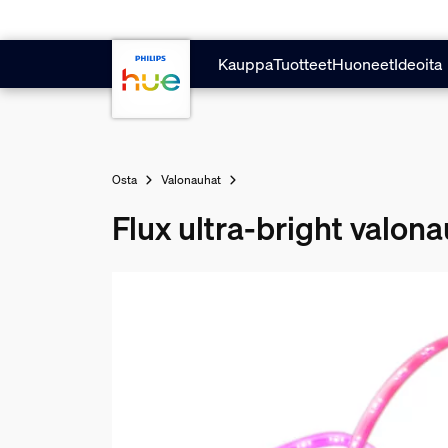
Hyppää pääsisältöön
Kauppa
Tuotteet
Huoneet
Ideoita
Osta
Valonauhat
Flux ultra-bright valon