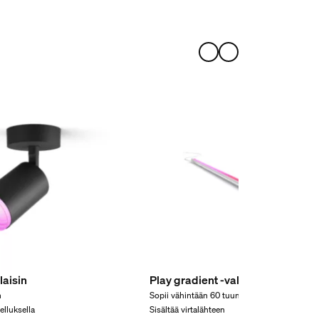
aisin
Play gradient -valoputki, suuri
n
Sopii vähintään 60 tuuman televisioille
lluksella
Sisältää virtalähteen