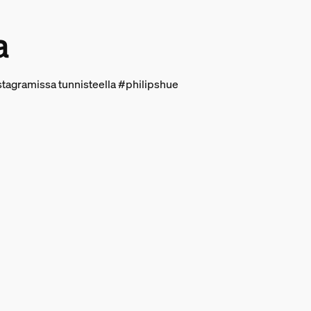
a
nstagramissa tunnisteella #philipshue