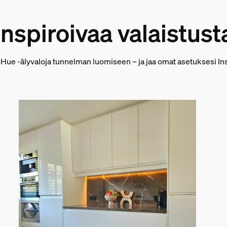
Inspiroivaa valaistust
 Hue -älyvaloja tunnelman luomiseen – ja jaa omat asetuksesi I
ino