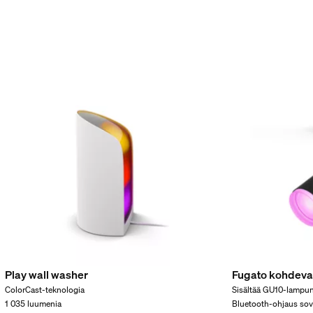
ruste mukana
Play wall washer
Fugato kohdeval
ColorCast-teknologia
Sisältää GU10-lampu
1 035 luumenia
Bluetooth-ohjaus sove