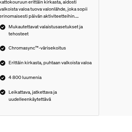
kattokouruun erittäin kirkasta, aidosti
valkoista valoa tuova valonlähde, joka sopii
erinomaisesti päivän aktiviteetteihin.
Kirkkailla ja eloisilla värivaloilla voit luoda
Mukautettavat valaistusasetukset ja
täydellisen tunnelman arkisiin hetkiin.
tehosteet
Tarkka Chromasync™-värisekoitus luo
valaistukseen tasaiset liukuvärit. Taipuisa
Chromasync™-värisekoitus
valonauha on helppo asentaa mihin tahansa
tilaan – leikkaa, käytä uudelleen ja pidennä.
Erittäin kirkasta, puhtaan valkoista valoa
Palkitun Hue sovelluksen ja
puhekomentojen avulla voit ohjata ja
4 800 luumenia
mukauttaa kaikkia valaistusominaisuuksia
sekä luoda omia valaistusasetuksia.
Leikattava, jatkettava ja
uudelleenkäytettävä