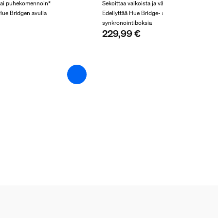
 tai puhekomennoin*
Sekoittaa valkoista ja värillistä valoa
Hue Bridgen avulla
Edellyttää Hue Bridge- siltaa ja Hue Sync Bo
synkronointiboksia
229,99 €