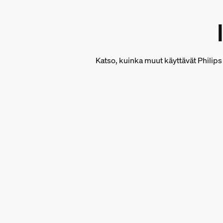
5 000 mm
Yleistä
Tyyppi
Katso, kuinka muut käyttävät Philips
Valonauhat
Pakkauksen mitat ja pa
EAN/UPC – tuote
8721103088413
Nettopaino
0,66 kg
Bruttopaino
0,86 kg
Korkeus
210 mm