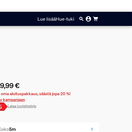
Lue lisää
Hue-tuki
9,99 €
yinen hinta on 149,99 €
 oma aloituspakkaus, säästä jopa 20 %!
rry kampanjaan
Lataa tuotetiedote
Koko
5m