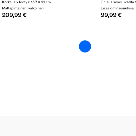
Korkeus x leveys: 15,7 x 9,1 cm
Ohjaus sovelluksella
Mattapintainen, valkoinen
Lisää ominaisuuksia 
209,99 €
99,99 €