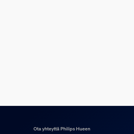
Pituus
96 mm
Leveys
210 mm
Tuotekoodi (12NC)
929004276702
Pakkauksen tiedot
EAN
8721103088413
Tehonkulutus
Valmiustilan virrankulutus
0,5
Ota yhteyttä Philips Hueen
Teho