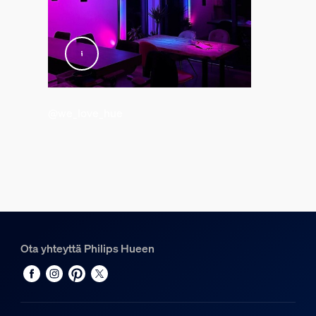
@we_love_hue
Ota yhteyttä Philips Hueen