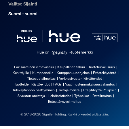
Valitse Sijainti
Suomi - suomi
Hue on
-tuotemerkki
Lakisääteinen virhevastuu
Kaupallinen takuu
Tuoteturvallisuus
Kehittäjille
Kumppaneille
Kumppanuusohjelma
Evästekäytäntö
Tietosuojailmoitus
Verkkosivuston käyttöehdot
Tuotteiden käyttöehdot
FAQs
Vaatimustenmukaisuusvakuutus
Tukikäytännön päättyminen
Tietoja meistä
Ota yhteyttä Philipsiin
Sivuston omistaja
Lehdistötiedot
Työpaikat
Datailmoitus
Esteettömyysilmoitus
© 2018-2026 Signify Holding. Kaikki oikeudet pidätetään.