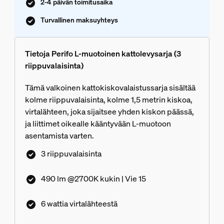
2-4 päivän toimitusaika
Turvallinen maksuyhteys
Tietoja Perifo L-muotoinen kattolevysarja (3
riippuvalaisinta)
Tämä valkoinen kattokiskovalaistussarja sisältää
kolme riippuvalaisinta, kolme 1,5 metrin kiskoa,
virtalähteen, joka sijaitsee yhden kiskon päässä,
ja liittimet oikealle kääntyvään L-muotoon
asentamista varten.
3 riippuvalaisinta
490 lm @2700K kukin | Vie 15
6 wattia virtalähteestä