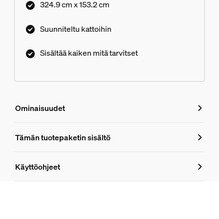
324.9 cm x 153.2 cm
Suunniteltu kattoihin
Sisältää kaiken mitä tarvitset
Ominaisuudet
Ominaisuudet
Tämän tuotepaketin sisältö
Tuotenumero (EAN/UPC)
Käyttöohjeet
8719514872653
Tuotetiedot
Hue Perifo 100 W:n 1-pistevirtalähde kattoon