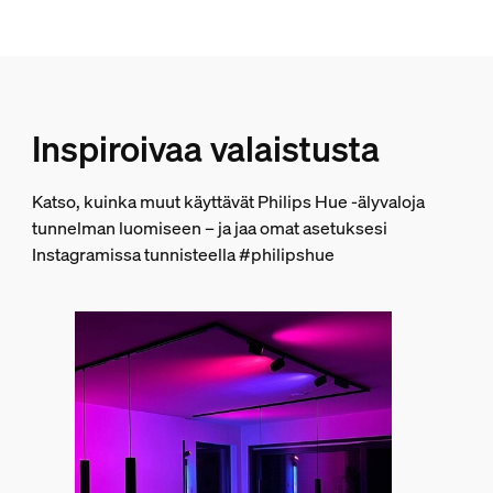
1
Hue Perifo-kisko 1,5 m
3
Hue Perifo external corner connector -kulmaliitin
Inspiroivaa valaistusta
1
Hue White and color ambiance Perifo cylinder pendant -rii
Katso, kuinka muut käyttävät Philips Hue -älyvaloja
3
tunnelman luomiseen – ja jaa omat asetuksesi
Hue Perifo straight connector -liitin
Instagramissa tunnisteella #philipshue
1