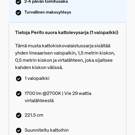
2-4 päivän toimitusaika
Turvallinen maksuyhteys
Tietoja Perifo suora kattolevysarja (1 valopalkki)
Tämä musta kattokiskovalaistussarja sisältää
yhden lineaarisen valopalkin, 1,5 metrin kiskon,
0,5 metrin kiskon ja virtalähteen, joka sijaitsee
kahden kiskon välissä.
1 valopalkki
1700 lm @2700K | Vie 29 wattia
virtalähteestä
221.5 cm
Suunniteltu kattoihin