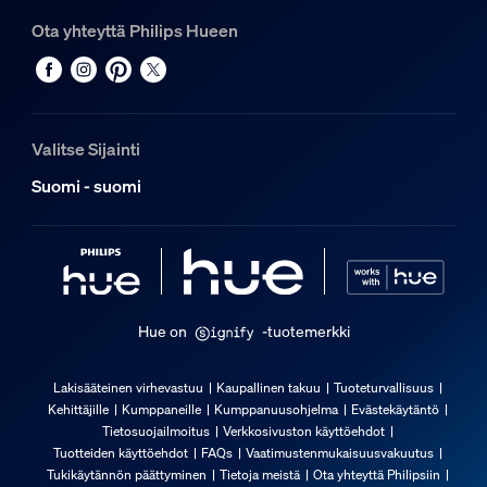
1
Ota yhteyttä Philips Hueen
Hue Perifo-kisko 0,5 m
1
Hue White and color ambiance Perifo linear light bar -valo
1
Valitse Sijainti
Suomi - suomi
Hue on
-tuotemerkki
Lakisääteinen virhevastuu
Kaupallinen takuu
Tuoteturvallisuus
Kehittäjille
Kumppaneille
Kumppanuusohjelma
Evästekäytäntö
Tietosuojailmoitus
Verkkosivuston käyttöehdot
Tuotteiden käyttöehdot
FAQs
Vaatimustenmukaisuusvakuutus
Tukikäytännön päättyminen
Tietoja meistä
Ota yhteyttä Philipsiin