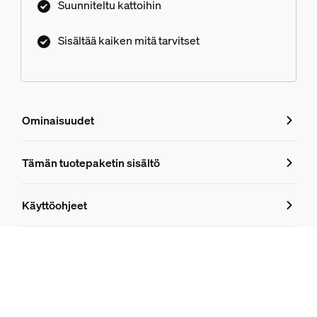
Suunniteltu kattoihin
Sisältää kaiken mitä tarvitset
Ominaisuudet
Ominaisuudet
Tämän tuotepaketin sisältö
Tuotenumero (EAN/UPC)
Käyttöohjeet
8719514872776
Tuotetiedot
Hue Perifo 100 W:n 1-pistevirtalähde kattoon
1