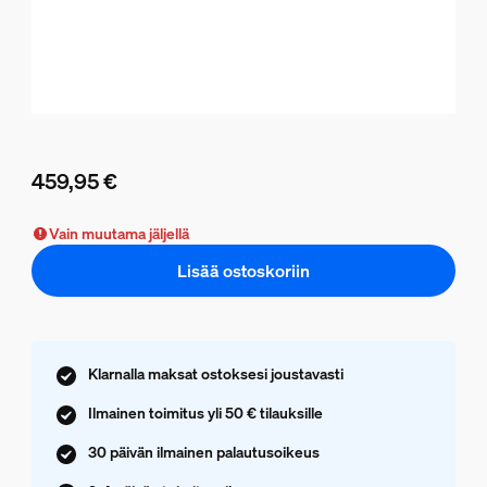
459,95 €
Nykyinen hinta on 459,95 €
Vain muutama jäljellä
Lisää ostoskoriin
Klarnalla maksat ostoksesi joustavasti
Ilmainen toimitus yli 50 € tilauksille
30 päivän ilmainen palautusoikeus