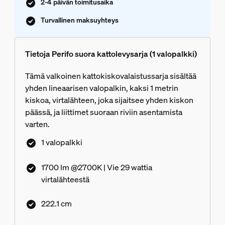
2-4 päivän toimitusaika
Turvallinen maksuyhteys
Tietoja Perifo suora kattolevysarja (1 valopalkki)
Tämä valkoinen kattokiskovalaistussarja sisältää
yhden lineaarisen valopalkin, kaksi 1 metrin
kiskoa, virtalähteen, joka sijaitsee yhden kiskon
päässä, ja liittimet suoraan riviin asentamista
varten.
1 valopalkki
1700 lm @2700K | Vie 29 wattia
virtalähteestä
222.1 cm