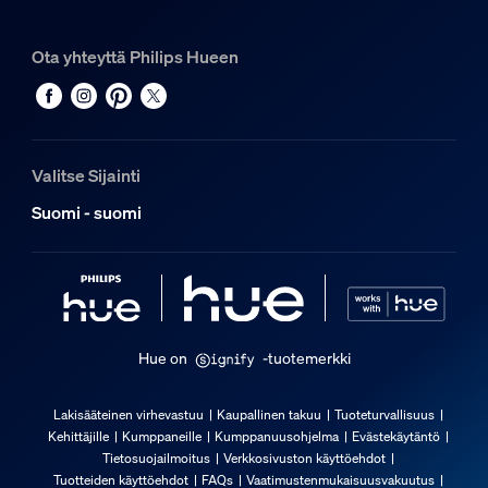
Hue Perifo-kisko 1 m
2
Ota yhteyttä Philips Hueen
Hue Perifo straight connector -liitin
1
Hue White and color ambiance Perifo linear light bar -valo
1
Valitse Sijainti
Suomi - suomi
Hue on
-tuotemerkki
Lakisääteinen virhevastuu
Kaupallinen takuu
Tuoteturvallisuus
Kehittäjille
Kumppaneille
Kumppanuusohjelma
Evästekäytäntö
Tietosuojailmoitus
Verkkosivuston käyttöehdot
Tuotteiden käyttöehdot
FAQs
Vaatimustenmukaisuusvakuutus