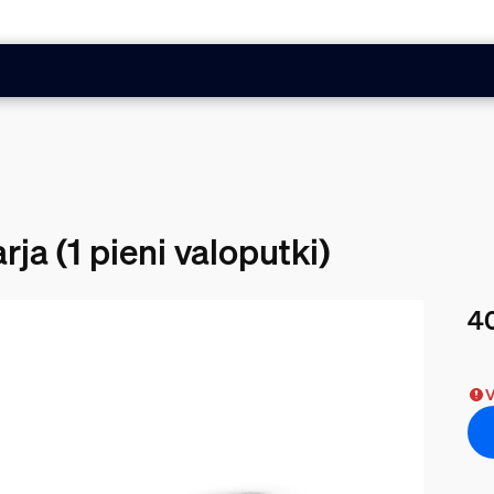
rja (1 pieni valoputki)
40
Nyk
V