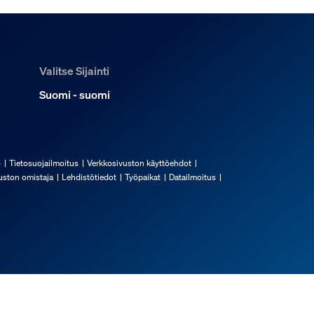
Valitse Sijainti
Suomi - suomi
ö
Tietosuojailmoitus
Verkkosivuston käyttöehdot
uston omistaja
Lehdistötiedot
Työpaikat
Datailmoitus