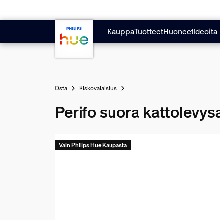
Hyppää pääsisältöön
Kauppa
Tuotteet
Huoneet
Ideoita
Osta
Kiskovalaistus
Perifo suora kattolevysa
Vain Philips Hue Kaupasta