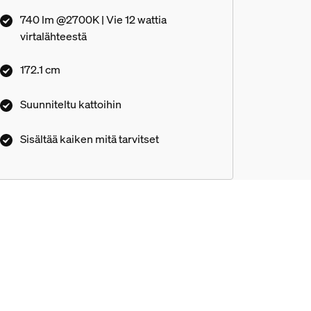
740 lm @2700K | Vie 12 wattia
virtalähteestä
172.1 cm
Suunniteltu kattoihin
Sisältää kaiken mitä tarvitset