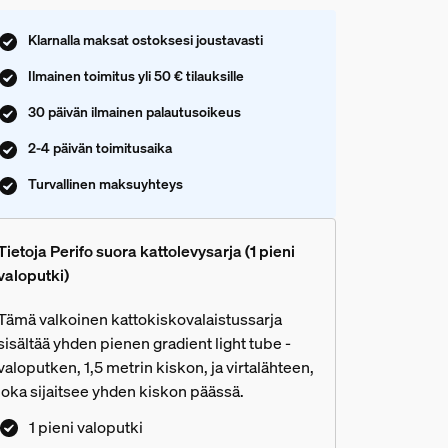
Klarnalla maksat ostoksesi joustavasti
Ilmainen toimitus yli 50 € tilauksille
30 päivän ilmainen palautusoikeus
2-4 päivän toimitusaika
Turvallinen maksuyhteys
Tietoja Perifo suora kattolevysarja (1 pieni
valoputki)
Tämä valkoinen kattokiskovalaistussarja
sisältää yhden pienen gradient light tube -
valoputken, 1,5 metrin kiskon, ja virtalähteen,
joka sijaitsee yhden kiskon päässä.
1 pieni valoputki