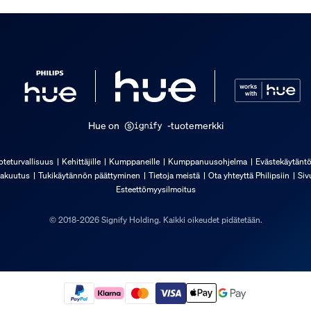
Hue on
-tuotemerkki
oteturvallisuus
Kehittäjille
Kumppaneille
Kumppanuusohjelma
Evästekäytänt
akuutus
Tukikäytännön päättyminen
Tietoja meistä
Ota yhteyttä Philipsiin
Siv
Esteettömyysilmoitus
© 2018-2026 Signify Holding. Kaikki oikeudet pidätetään.