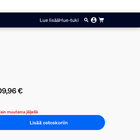
Lue lisää
Hue-tuki
9,96 €
yinen hinta on 409,96 €
ain muutama jäljellä
Lisää ostoskoriin