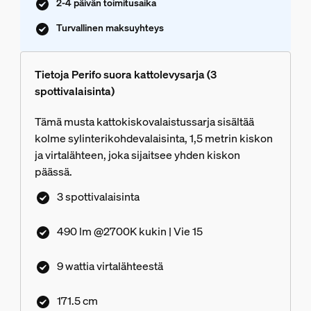
2-4 päivän toimitusaika
Turvallinen maksuyhteys
Tietoja Perifo suora kattolevysarja (3
spottivalaisinta)
Tämä musta kattokiskovalaistussarja sisältää
kolme sylinterikohdevalaisinta, 1,5 metrin kiskon
ja virtalähteen, joka sijaitsee yhden kiskon
päässä.
3 spottivalaisinta
490 lm @2700K kukin | Vie 15
9 wattia virtalähteestä
171.5 cm