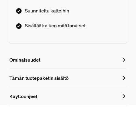
Suunniteltu kattoihin
Sisältää kaiken mitä tarvitset
Ominaisuudet
Ominaisuudet
Tämän tuotepaketin sisältö
Tuotenumero (EAN/UPC)
Käyttöohjeet
8719514871915
Tuotetiedot
Hue Perifo 100 W:n 1-pistevirtalähde kattoon
1