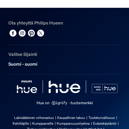
Hue Perifo-kisko 1,5 m
1
Ota yhteyttä Philips Hueen
Hue White and color ambiance Perifo cylinder -kohdevalai
3
Valitse Sijainti
Suomi - suomi
Hue on
-tuotemerkki
Lakisääteinen virhevastuu
Kaupallinen takuu
Tuoteturvallisuus
Kehittäjille
Kumppaneille
Kumppanuusohjelma
Evästekäytäntö