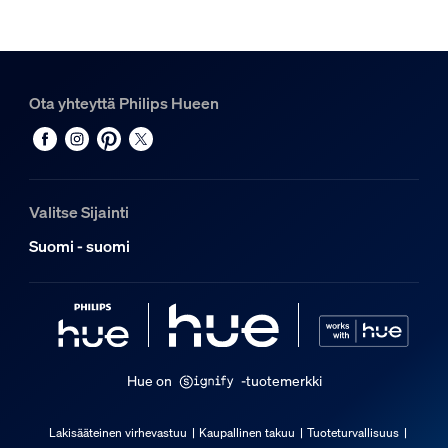
1
Hue Perifo-kisko 1 m
2
Ota yhteyttä Philips Hueen
Hue Perifo straight connector -liitin
1
Hue White and color ambiance Perifo gradient light tube l
1
Valitse Sijainti
Suomi - suomi
Hue on
-tuotemerkki
Lakisääteinen virhevastuu
Kaupallinen takuu
Tuoteturvallisuus