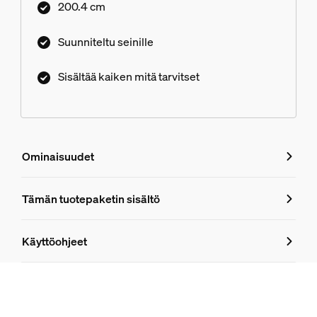
200.4 cm
Suunniteltu seinille
Sisältää kaiken mitä tarvitset
Ominaisuudet
Ominaisuudet
Tämän tuotepaketin sisältö
Tuotenumero (EAN/UPC)
Käyttöohjeet
8719514873155
Tuotetiedot
Hue Perifo 100 W:n 1-pistevirtalähde seinäasennukseen pi