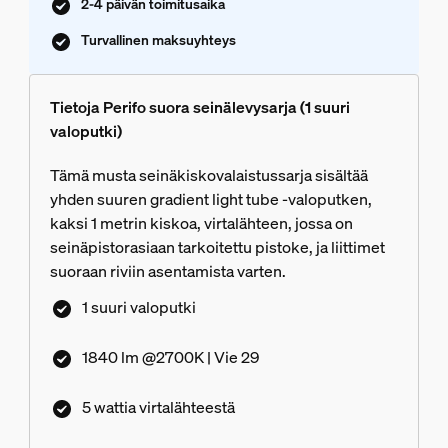
2-4 päivän toimitusaika
Turvallinen maksuyhteys
Tietoja Perifo suora seinälevysarja (1 suuri
valoputki)
Tämä musta seinäkiskovalaistussarja sisältää
yhden suuren gradient light tube -valoputken,
kaksi 1 metrin kiskoa, virtalähteen, jossa on
seinäpistorasiaan tarkoitettu pistoke, ja liittimet
suoraan riviin asentamista varten.
1 suuri valoputki
1840 lm @2700K | Vie 29
5 wattia virtalähteestä