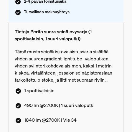
2-4 päivän toimitusaika
Turvallinen maksuyhteys
Tietoja Perifo suora seinälevysarja (1
spottivalaisin, 1 suuri valoputki)
Tämä musta seinäkiskovalaistussarja sisältää
yhden suuren gradient light tube -valoputken,
yhden sylinterikohdevalaisimen, kaksi 1 metrin
kiskoa, virtalähteen, jossa on seinäpistorasiaan
tarkoitettu pistoke, ja liittimet suoraan riviin
asentamista varten.
1 spottivalaisin
490 lm @2700K | 1 suuri valoputki
1840 lm @2700K | Vie 34