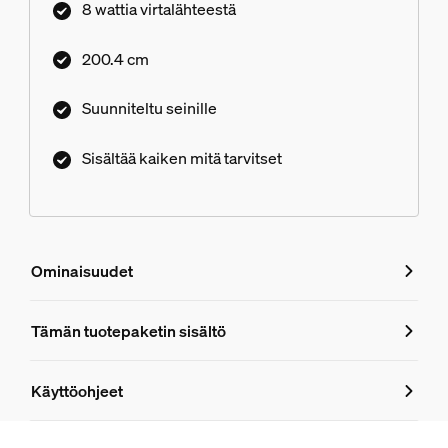
8 wattia virtalähteestä
200.4 cm
Suunniteltu seinille
Sisältää kaiken mitä tarvitset
Ominaisuudet
Ominaisuudet
Tämän tuotepaketin sisältö
Tuotenumero (EAN/UPC)
Käyttöohjeet
8719514873063
Tuotetiedot