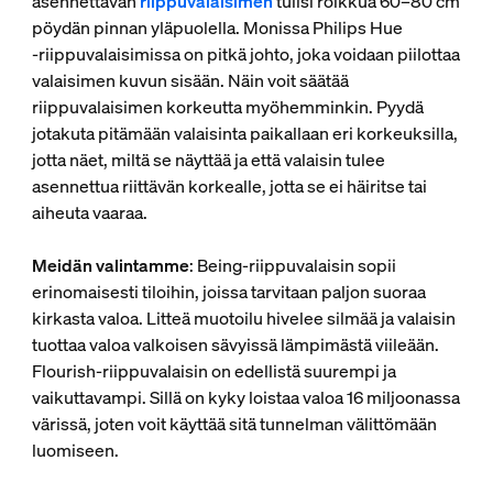
asennettavan
riippuvalaisimen
tulisi roikkua 60–80 cm
pöydän pinnan yläpuolella. Monissa Philips Hue
‑riippuvalaisimissa on pitkä johto, joka voidaan piilottaa
valaisimen kuvun sisään. Näin voit säätää
riippuvalaisimen korkeutta myöhemminkin. Pyydä
jotakuta pitämään valaisinta paikallaan eri korkeuksilla,
jotta näet, miltä se näyttää ja että valaisin tulee
asennettua riittävän korkealle, jotta se ei häiritse tai
aiheuta vaaraa.
Meidän valintamme
: Being-riippuvalaisin sopii
erinomaisesti tiloihin, joissa tarvitaan paljon suoraa
kirkasta valoa. Litteä muotoilu hivelee silmää ja valaisin
tuottaa valoa valkoisen sävyissä lämpimästä viileään.
Flourish-riippuvalaisin on edellistä suurempi ja
vaikuttavampi. Sillä on kyky loistaa valoa 16 miljoonassa
värissä, joten voit käyttää sitä tunnelman välittömään
luomiseen.