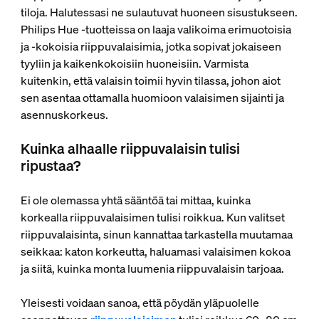
tiloja. Halutessasi ne sulautuvat huoneen sisustukseen.
Philips Hue ‑tuotteissa on laaja valikoima erimuotoisia
ja ‑kokoisia riippuvalaisimia, jotka sopivat jokaiseen
tyyliin ja kaikenkokoisiin huoneisiin. Varmista
kuitenkin, että valaisin toimii hyvin tilassa, johon aiot
sen asentaa ottamalla huomioon valaisimen sijainti ja
asennuskorkeus.
Kuinka alhaalle riippuvalaisin tulisi
ripustaa?
Ei ole olemassa yhtä sääntöä tai mittaa, kuinka
korkealla riippuvalaisimen tulisi roikkua. Kun valitset
riippuvalaisinta, sinun kannattaa tarkastella muutamaa
seikkaa: katon korkeutta, haluamasi valaisimen kokoa
ja siitä, kuinka monta luumenia riippuvalaisin tarjoaa.
Yleisesti voidaan sanoa, että pöydän yläpuolelle