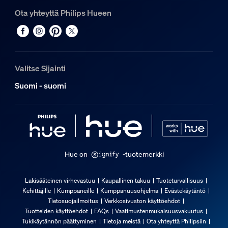
Ota yhteyttä Philips Hueen
Valitse Sijainti
Suomi - suomi
Hue on
-tuotemerkki
Lakisääteinen virhevastuu
Kaupallinen takuu
Tuoteturvallisuus
Kehittäjille
Kumppaneille
Kumppanuusohjelma
Evästekäytäntö
Tietosuojailmoitus
Verkkosivuston käyttöehdot
Tuotteiden käyttöehdot
FAQs
Vaatimustenmukaisuusvakuutus
Tukikäytännön päättyminen
Tietoja meistä
Ota yhteyttä Philipsiin