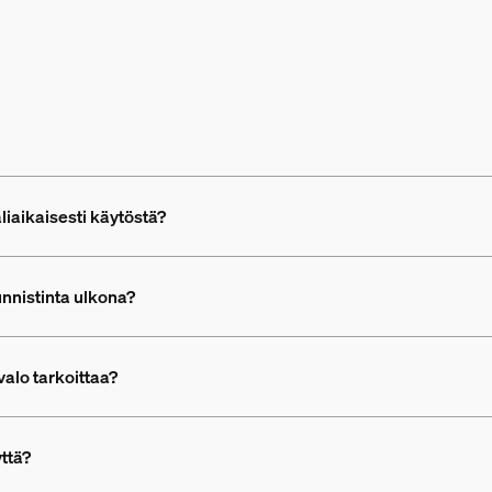
liaikaisesti käytöstä?
tunnistinta ulkona?
valo tarkoittaa?
ttä?