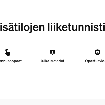
isätilojen liiketunnist
ennusoppaat
Julkaisutiedot
Opastusvid