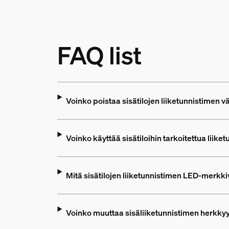
FAQ list
Voinko poistaa sisätilojen liiketunnistimen vä
Voinko käyttää sisätiloihin tarkoitettua liike
Mitä sisätilojen liiketunnistimen LED-merkki
Voinko muuttaa sisäliiketunnistimen herkkyy