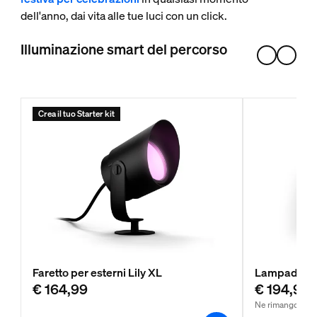
dell'anno, dai vita alle tue luci con un click.
Illuminazione smart del percorso
Crea il tuo Starter kit
Faretto per esterni Lily XL
Lampada da 
€ 164,99
€ 194,99
Ne rimangono p