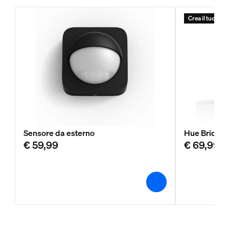
Crea il tuo Start
Sensore da esterno
Hue Bridge
€ 59,99
€ 69,99