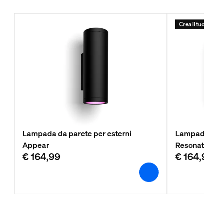
Crea il tuo Start
Lampada da parete per esterni
Lampada a p
Appear
Resonate
€ 164,99
€ 164,99