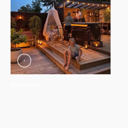
prodotto
@hannasanglar