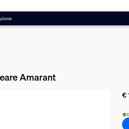
azione
neare Amarant
€ 
Il 
D