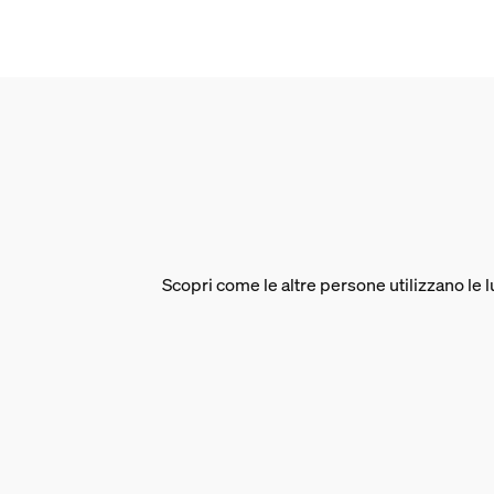
Varie
Appositamente progettata per
Giardino, Patio
Tipo
Luce indiretta
Dimensioni e peso dell
EAN/UPC - Prodotto
Scopri come le altre persone utilizzano le 
8718696174425
Peso netto
1,68 kg
Peso lordo
1,97 kg
Altezza
880 mm