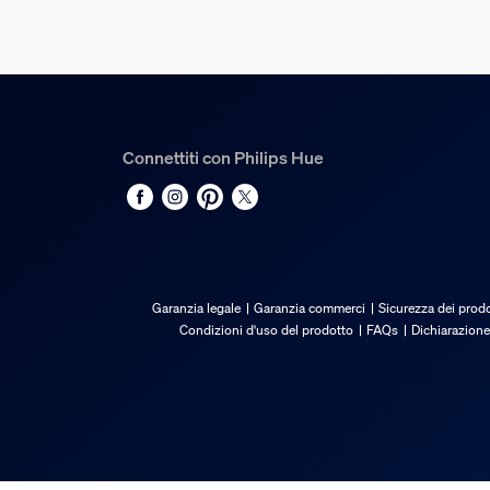
68 mm
Service
Garanzia
2 anni
Connettiti con Philips Hue
Specifiche tecniche
Emissione in lumen a 4.000 K
1.420
Garanzia legale
Garanzia commerci
Sicurezza dei prodo
Colore della luce
Condizioni d'uso del prodotto
FAQs
Dichiarazione
Luce bianca e colorata (RGBW)
Tensione di rete
CC, MAX 24 V
Completo di lampada wattaggio
20 W