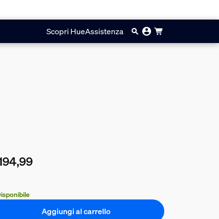
Scopri Hue
Assistenza
194,99
prezzo attuale è € 194,99
isponibile
Aggiungi al carrello