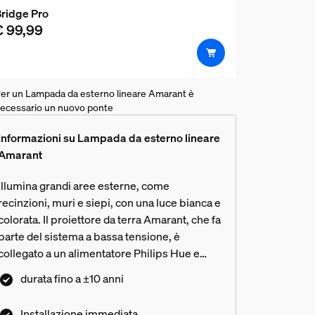
ridge Pro
€ 99,99
er un Lampada da esterno lineare Amarant è
ecessario un nuovo ponte
Informazioni su Lampada da esterno lineare
Amarant
Illumina grandi aree esterne, come
recinzioni, muri e siepi, con una luce bianca e
colorata. Il proiettore da terra Amarant, che fa
parte del sistema a bassa tensione, è
collegato a un alimentatore Philips Hue e
può a sua volta essere collegato ad altri
durata fino a ±10 anni
proiettori creando una parete di luce
continua.
Installazione immediata