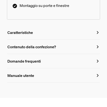
Montaggio su porte e finestre
Caratteristiche
Caratteristiche
Contenuto della confezione?
Numero di prodotto (EAN/UPC)
Domande frequenti
8719514487284
Domande frequenti
Aspetto e finitura
Manuale utente
Colore
Di cosa ho bisogno per utilizzare un se
Nera
Materiale
Sintetico