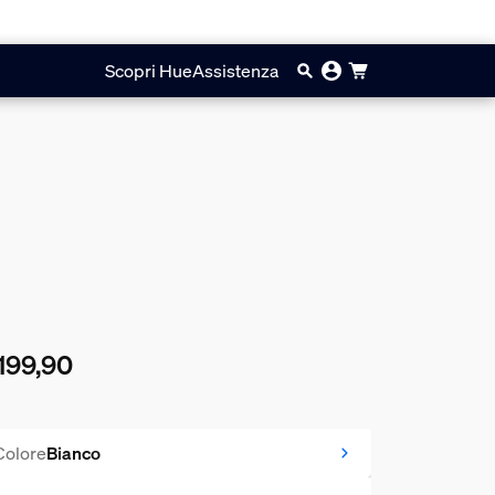
Scopri Hue
Assistenza
199,90
prezzo attuale è € 199,90
Colore
Bianco