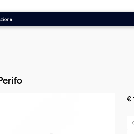
azione
Perifo
€ 
Il 