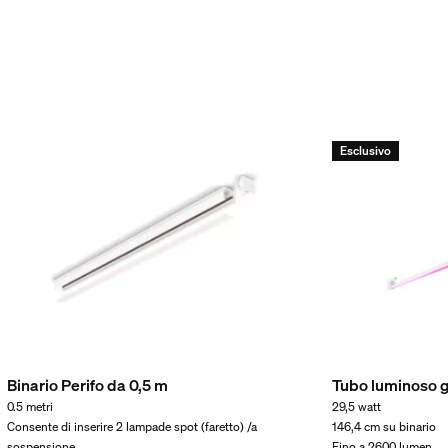
/accessorio incluso
Esclusivo
Binario Perifo da 0,5 m
Tubo luminoso g
0.5 metri
29,5 watt
Consente di inserire 2 lampade spot (faretto) /a
146,4 cm su binario
sospensione
Fino a 2600 lumen