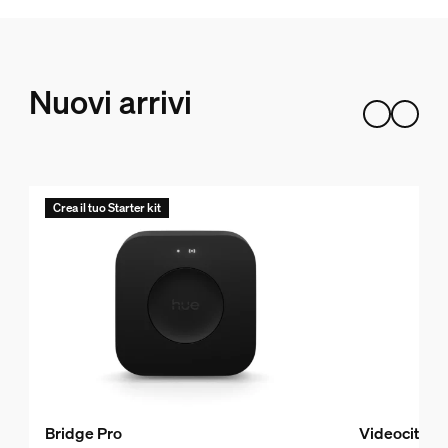
Nuovi arrivi
Crea il tuo Starter kit
Bridge Pro
Videocitofo