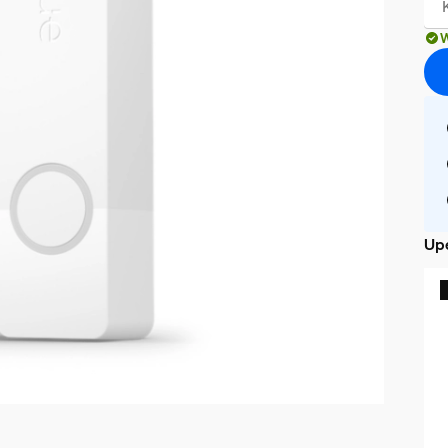
W
Upe