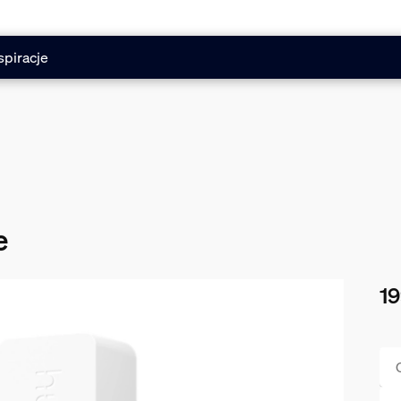
spiracje
e
19
Obe