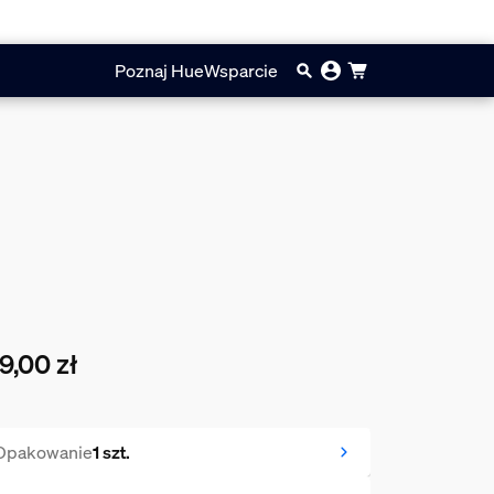
Poznaj Hue
Wsparcie
9,00 zł
cna cena to 199,00 zł
Opakowanie
1 szt.