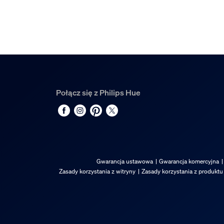
72 mm
Czy czujniki kontaktow
Szerokość
72 mm
Numer materiału (12NC)
Gdzie mogę umieścić c
929003563903
Serwis
Połącz się z Philips Hue
Gwarancja
2 lata
Dane techniczne
Gwarancja ustawowa
Gwarancja komercyjna
Zasady korzystania z witryny
Zasady korzystania z produktu
Rodzaj baterii/akumulatora
CR2
Kod IP
IP20