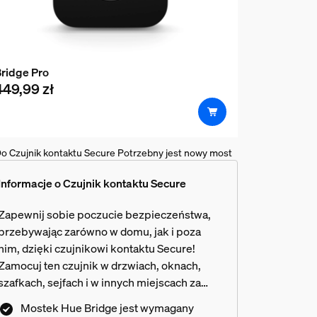
ridge Pro
449,99 zł
o Czujnik kontaktu Secure Potrzebny jest nowy most
Informacje o Czujnik kontaktu Secure
Zapewnij sobie poczucie bezpieczeństwa,
przebywając zarówno w domu, jak i poza
nim, dzięki czujnikowi kontaktu Secure!
Zamocuj ten czujnik w drzwiach, oknach,
uchomieniu przez czujnik kont
szafkach, sejfach i w innych miejscach za
pomocą dołączonej do zestawu taśmy
Mostek Hue Bridge jest wymagany
samoprzylepnej. Otrzymuj powiadomienia,