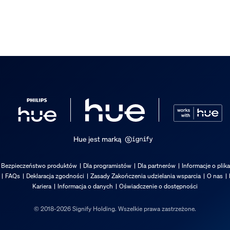
e Hue Secure mogą wyłączać św
zujnik kontaktowy Hue Secure?
Hue jest marką
Bezpieczeństwo produktów
Dla programistów
Dla partnerów
Informacje o plik
FAQs
Deklaracja zgodności
Zasady Zakończenia udzielania wsparcia
O nas
Kariera
Informacja o danych
Oświadczenie o dostępności
© 2018-2026 Signify Holding. Wszelkie prawa zastrzeżone.