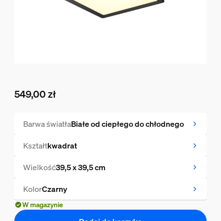
549,00 zł
Obecna cena to 549,00 zł
Barwa światła
Białe od ciepłego do chłodnego
Kształt
kwadrat
Wielkość
39,5 x 39,5 cm
Kolor
Czarny
W magazynie