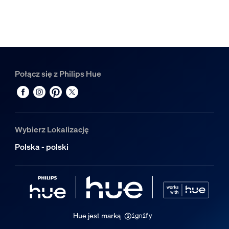
Kolor
Czarny
Materiał
Syntetyk
Połącz się z Philips Hue
Trwałość
Nominalny okres eksploatacji
25 000
Wybierz Lokalizację
Dodatkowe funkcje/akcesoria w zestaw
Polska - polski
Przyciemnianie za pomocą aplikacji Hue i regulatora
Tak
Wbudowane źródło światła LED
Tak
Hue jest marką