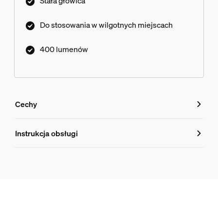
Stała głowica
Do stosowania w wilgotnych miejscach
400 lumenów
Cechy
Cechy
Instrukcja obsługi
Numer produktu (EAN/UPC)
8721103072849
Stylistyka i wykończenie
Kolor