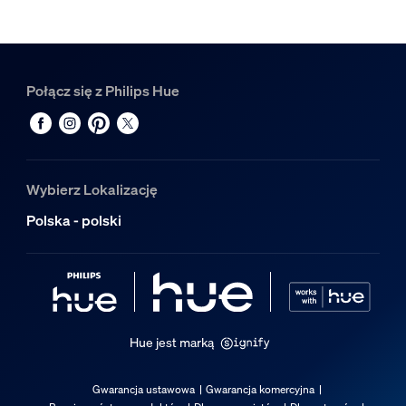
Biały
Materiał
Syntetyk
Połącz się z Philips Hue
Trwałość
Nominalny okres eksploatacji
25 000
Wybierz Lokalizację
Dodatkowe funkcje/akcesoria w zestaw
Polska - polski
Zestaw z bateriami
Nie
Przyciemnianie za pomocą aplikacji Hue i regulatora
Tak
Hue jest marką
Przełącznik Hue w zestawie
Nie
Gwarancja ustawowa
Gwarancja komercyjna