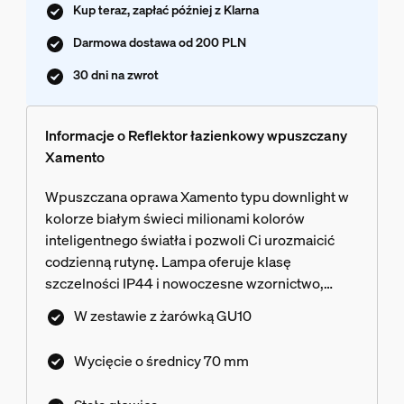
Kup teraz, zapłać później z Klarna
Darmowa dostawa od 200 PLN
30 dni na zwrot
Informacje o Reflektor łazienkowy wpuszczany
Xamento
Wpuszczana oprawa Xamento typu downlight w
kolorze białym świeci milionami kolorów
inteligentnego światła i pozwoli Ci urozmaicić
codzienną rutynę. Lampa oferuje klasę
szczelności IP44 i nowoczesne wzornictwo,
dzięki czemu wpasuje się w wystrój każdej
W zestawie z żarówką GU10
łazienki.
Wycięcie o średnicy 70 mm