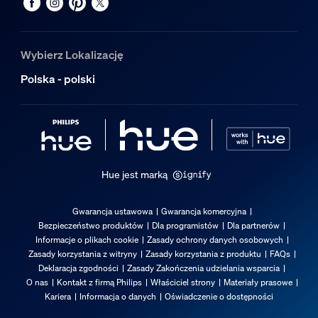
Nominalny okres eksploatacji
25 000
Wybierz Lokalizację
Dodatkowe funkcje/akcesoria w zestaw
Polska - polski
Przyciemnianie za pomocą aplikacji Hue i regulatora
Tak
Wbudowane źródło światła LED
Nie
Hue jest marką
Właściwości światła
Gwarancja ustawowa
Gwarancja komercyjna
Bezpieczeństwo produktów
Dla programistów
Dla partnerów
Kąt rozsyłu światła
Informacje o plikach cookie
Zasady ochrony danych osobowych
40
Zasady korzystania z witryny
Zasady korzystania z produktu
FAQs
Deklaracja zgodności
Zasady Zakończenia udzielania wsparcia
Wskaźnik oddawania barw (CRI)
O nas
Kontakt z firmą Philips
Właściciel strony
Materiały prasowe
≥80
Kariera
Informacja o danych
Oświadczenie o dostępności
Temperatura barwowa