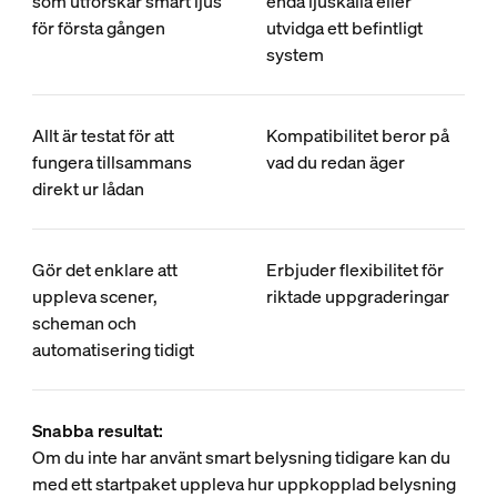
som utforskar smart ljus
enda ljuskälla eller
för första gången
utvidga ett befintligt
system
Allt är testat för att
Kompatibilitet beror på
fungera tillsammans
vad du redan äger
direkt ur lådan
Gör det enklare att
Erbjuder flexibilitet för
uppleva scener,
riktade uppgraderingar
scheman och
automatisering tidigt
Snabba resultat:
Om du inte har använt smart belysning tidigare kan du
med ett startpaket uppleva hur uppkopplad belysning