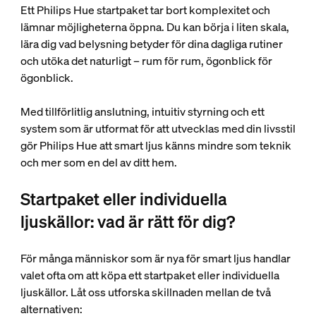
Ett Philips Hue startpaket tar bort komplexitet och
lämnar möjligheterna öppna. Du kan börja i liten skala,
lära dig vad belysning betyder för dina dagliga rutiner
och utöka det naturligt – rum för rum, ögonblick för
ögonblick.
Med tillförlitlig anslutning, intuitiv styrning och ett
system som är utformat för att utvecklas med din livsstil
gör Philips Hue att smart ljus känns mindre som teknik
och mer som en del av ditt hem.
Startpaket eller individuella
ljuskällor: vad är rätt för dig?
För många människor som är nya för smart ljus handlar
valet ofta om att köpa ett startpaket eller individuella
ljuskällor. Låt oss utforska skillnaden mellan de två
alternativen: