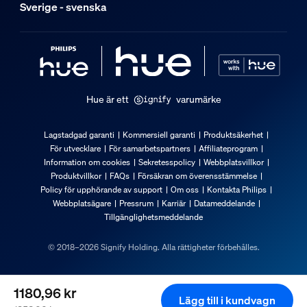
Sverige - svenska
Hue är ett
varumärke
Lagstadgad garanti
Kommersiell garanti
Produktsäkerhet
För utvecklare
För samarbetspartners
Affiliateprogram
Information om cookies
Sekretesspolicy
Webbplatsvillkor
Produktvillkor
FAQs
Försäkran om överensstämmelse
Policy för upphörande av support
Om oss
Kontakta Philips
Webbplatsägare
Pressrum
Karriär
Datameddelande
Tillgänglighetsmeddelande
© 2018–2026 Signify Holding. Alla rättigheter förbehålles.
1180,96 kr
Lägg till i kundvagn