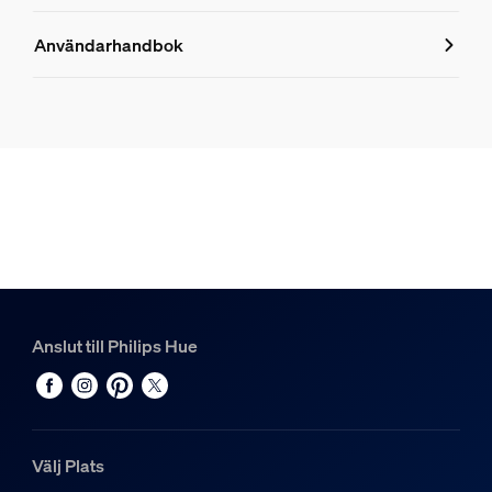
Produktnummer (EAN/UPC)
Användarhandbok
8719514871069
Produktinformation
Hue Pendelkabel för filamentljuskällor, mellanstorlek, vit
1
Hue White ambiance filament ST72 Edison – E27 smart ljus
1
Anslut till Philips Hue
Välj Plats