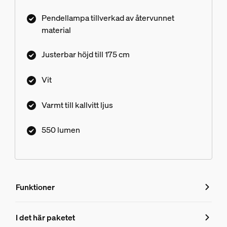
Pendellampa tillverkad av återvunnet
material
Justerbar höjd till 175 cm
Vit
Varmt till kallvitt ljus
550 lumen
Funktioner
Funktioner
I det här paketet