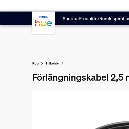
Hoppa till huvudinnehåll
Shoppa
Produkter
Rum
Inspiratio
Köp
Tillbehör
Förlängningskabel 2,5 