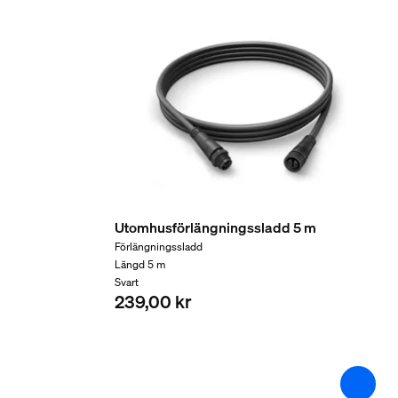
Nominell livslängd
25 000
Extra funktion/tillbehör
Helt väderbeständig
Ja
Trädgård
Utomhusförlängningssladd 5 m
Trädgård
Förlängningssladd
Trädgård, Framsida
Längd 5 m
Svart
239,00 kr
Övrigt
Särskilt utformad för
Trädgård, Altan