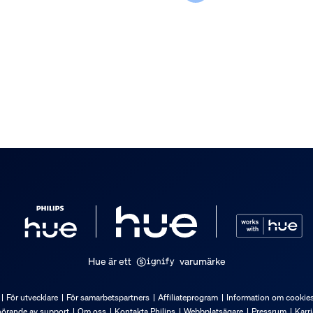
h vikt
Hue är ett
varumärke
För utvecklare
För samarbetspartners
Affiliateprogram
Information om cookie
hörande av support
Om oss
Kontakta Philips
Webbplatsägare
Pressrum
Karri