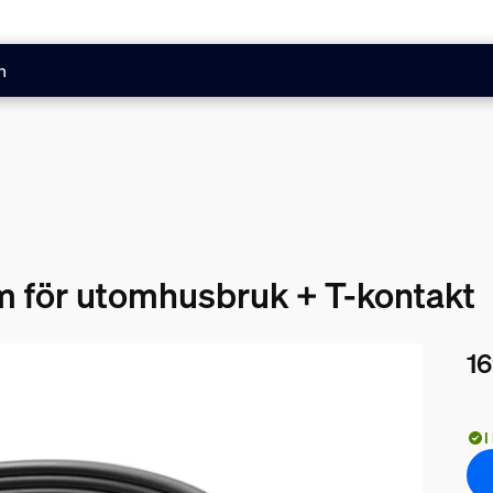
n
m för utomhusbruk + T-kontakt
16
Nuv
I