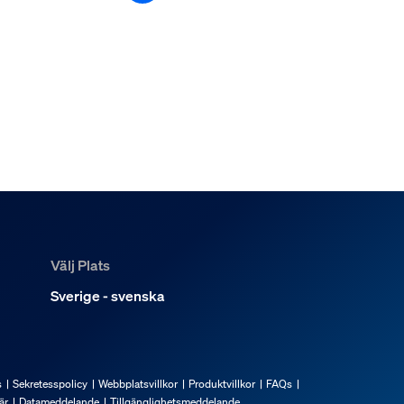
Välj Plats
Sverige - svenska
s
Sekretesspolicy
Webbplatsvillkor
Produktvillkor
FAQs
är
Datameddelande
Tillgänglighetsmeddelande