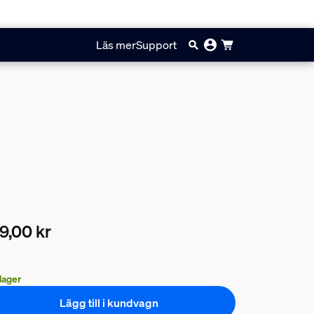
Läs mer
Support
9,00 kr
arande pris är 169,00 kr
 lager
Lägg till i kundvagn