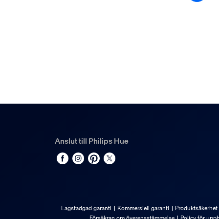
Typ
Förlängningskabel
Förpackningens mått oc
EAN/UPC – produkt
8718696176641
Nettovikt
0,2 kg
Bruttovikt
0,24 kg
Anslut till Philips Hue
Höjd
150 mm
Längd
151 mm
Bredd
Lagstadgad garanti
Kommersiell garanti
Produktsäkerhet
46 mm
Försäkran om överensstämmelse
Policy för upp