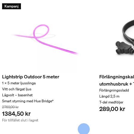
Kampanj
 medföljer.
Lightstrip Outdoor 5 meter
Förlängningskab
utomhusbruk + 
1 x 5 meter ljusslinga
Vitt och färgat ljus
Förlängningssladd
Lågvolt – basenhet
Längd 2,5 m
Smart styrning med Hue Bridge*
T-del medföljer
2769,00 kr
289,00 kr
1384,50 kr
För tillfället slut i lagret